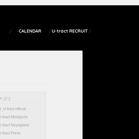
CALENDAR
U-tract RECRUIT
テゴリ
3_U-tract official
U-tract Moriguchi
U-tract Neyagawa
U-tract Press