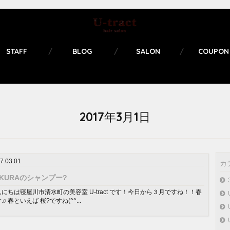
STAFF
BLOG
SALON
COUPON
2017年3月1日
7.03.01
カ
AKURAのシャンプー?
にちは寝屋川市清水町の美容室 U-tract です！今日から３月ですね！！春
♫ 春といえば 桜?ですね(^^...