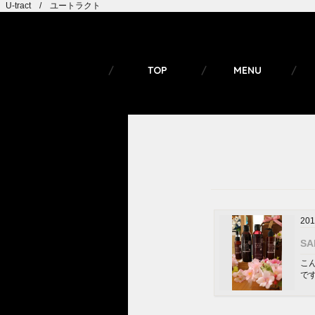
U-tract / ユートラクト
TOP
MENU
201
S
こん
です