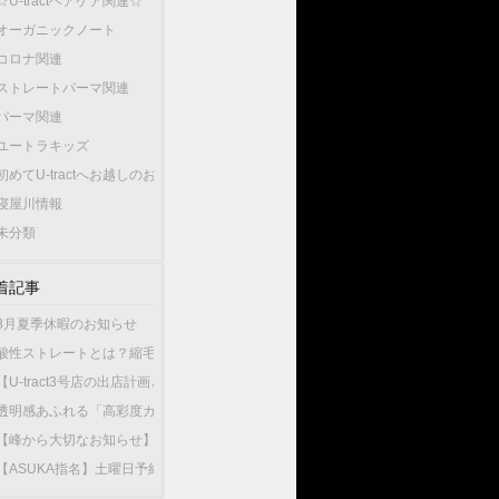
☆U-tractヘアケア関連☆
オーガニックノート
コロナ関連
ストレートパーマ関連
パーマ関連
ユートラキッズ
初めてU-tractへお越しのお客様へ…
寝屋川情報
未分類
着記事
8月夏季休暇のお知らせ
酸性ストレートとは？縮毛矯正との違いやU-tractの酸性ストレートが選ばれている
【U-tract3号店の出店計画と今後の渡辺の出勤店舗について】
透明感あふれる「高彩度カラー」が人気！大人女性が選ぶこの夏最旬のヘアカラー
【峰から大切なお知らせ】10月1日から新店舗U-tractNorthGardenへ異動いたしま
【ASUKA指名】土曜日予約が可能になりました！