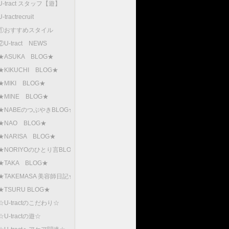
U-tract スタッフ【遊】
U-tractrecruit
①おすすめスタイル
②U-tract NEWS
★ASUKA BLOG★
★KIKUCHI BLOG★
★MIKI BLOG★
★MINE BLOG★
★NABEのつぶやきBLOG★
★NAO BLOG★
★NARISA BLOG★
★NORIYOのひとり言BLOG
★TAKA BLOG★
★TAKEMASA 美容師日記★
★TSURU BLOG★
☆U-tractのこだわり☆
☆U-tractの遊☆