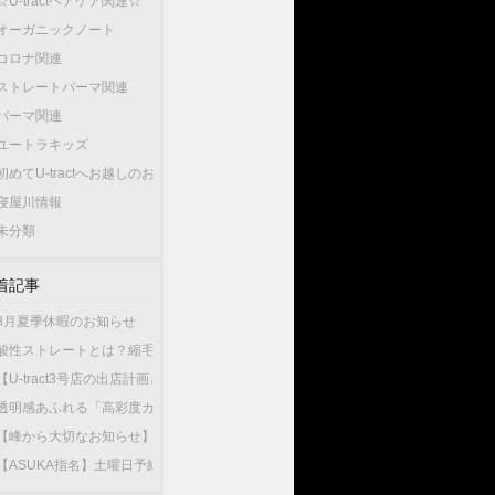
☆U-tractヘアケア関連☆
オーガニックノート
コロナ関連
ストレートパーマ関連
パーマ関連
ユートラキッズ
初めてU-tractへお越しのお客様へ…
寝屋川情報
未分類
着記事
8月夏季休暇のお知らせ
酸性ストレートとは？縮毛矯正との違いやU-tractの酸性ストレートが選ばれている
【U-tract3号店の出店計画と今後の渡辺の出勤店舗について】
透明感あふれる「高彩度カラー」が人気！大人女性が選ぶこの夏最旬のヘアカラー
【峰から大切なお知らせ】10月1日から新店舗U-tractNorthGardenへ異動いたしま
【ASUKA指名】土曜日予約が可能になりました！