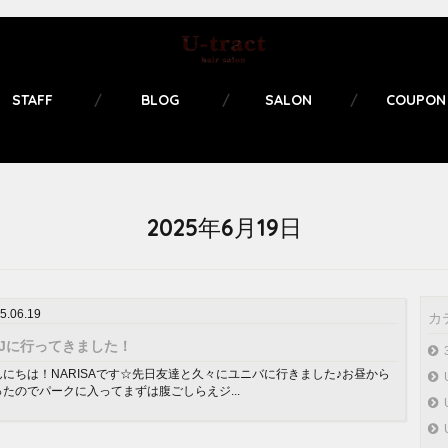
STAFF
BLOG
SALON
COUPON
2025年6月19日
5.06.19
カ
SJに行ってきました！
んにちは！NARISAです☆先日友達と久々にユニバに行きました♪お昼から
ったのでパークに入ってまずは腹ごしらえジ...