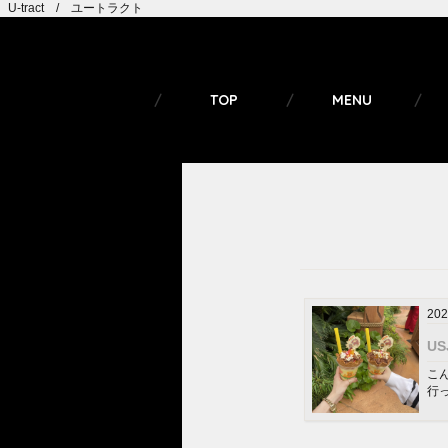
U-tract / ユートラクト
TOP
MENU
202
U
こ
行