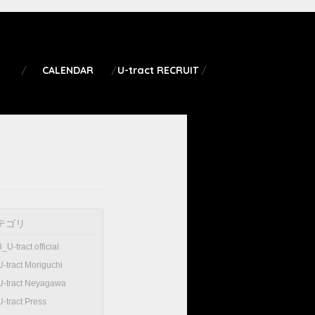
CALENDAR
U-tract RECRUIT
テゴリ
3_U-tract official
U-tract Moriguchi
U-tract Neyagawa
U-tract Press