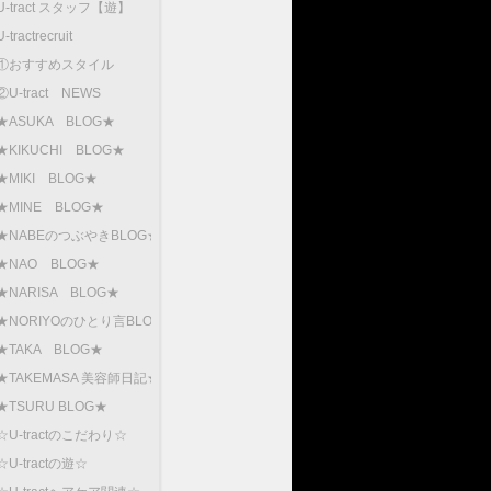
U-tract スタッフ【遊】
U-tractrecruit
①おすすめスタイル
②U-tract NEWS
★ASUKA BLOG★
★KIKUCHI BLOG★
★MIKI BLOG★
★MINE BLOG★
★NABEのつぶやきBLOG★
★NAO BLOG★
★NARISA BLOG★
★NORIYOのひとり言BLOG
★TAKA BLOG★
★TAKEMASA 美容師日記★
★TSURU BLOG★
☆U-tractのこだわり☆
☆U-tractの遊☆