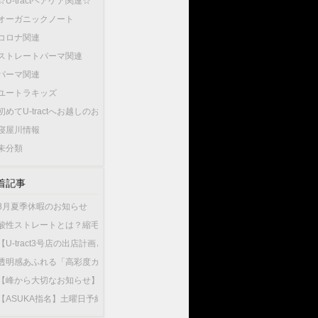
☆U-tractヘアケア関連☆
オーガニックノート
コロナ関連
ストレートパーマ関連
パーマ関連
ユートラキッズ
初めてU-tractへお越しのお客様へ…
寝屋川情報
未分類
着記事
8月夏季休暇のお知らせ
酸性ストレートとは？縮毛矯正との違いやU-tractの酸性ストレートが選ばれている
【U-tract3号店の出店計画と今後の渡辺の出勤店舗について】
透明感あふれる「高彩度カラー」が人気！大人女性が選ぶこの夏最旬のヘアカラー
【峰から大切なお知らせ】10月1日から新店舗U-tractNorthGardenへ異動いたしま
【ASUKA指名】土曜日予約が可能になりました！