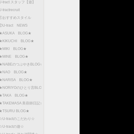
U-tract スタッフ【遊】
U-tractrecruit
①おすすめスタイル
②U-tract NEWS
★ASUKA BLOG★
★KIKUCHI BLOG★
★MIKI BLOG★
★MINE BLOG★
★NABEのつぶやきBLOG★
★NAO BLOG★
★NARISA BLOG★
★NORIYOのひとり言BLOG
★TAKA BLOG★
★TAKEMASA 美容師日記★
★TSURU BLOG★
☆U-tractのこだわり☆
☆U-tractの遊☆