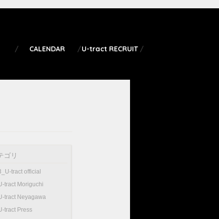
CALENDAR
U-tract RECRUIT
テゴリ
3_U-tract official
U-tract Moriguchi
U-tract Neyagawa
U-tract Press