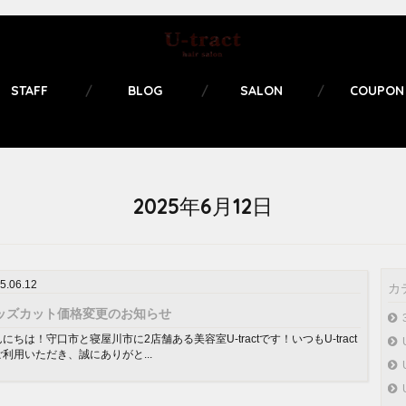
STAFF
BLOG
SALON
COUPON
2025年6月12日
5.06.12
カ
ッズカット価格変更のお知らせ
にちは！守口市と寝屋川市に2店舗ある美容室U-tractです！いつもU-tract
利用いただき、誠にありがと...