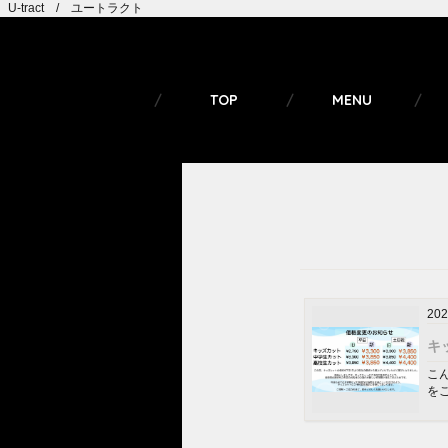
U-tract / ユートラクト
TOP
MENU
202
キ
こん
をご