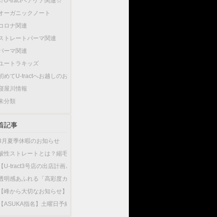
☆U-tractヘアケア関連☆
オーガニックノート
コロナ関連
ストレートパーマ関連
パーマ関連
ユートラキッズ
初めてU-tractへお越しのお客様へ…
寝屋川情報
未分類
着記事
8月夏季休暇のお知らせ
酸性ストレートとは？縮毛矯正との違いやU-tractの酸性ストレートが選ばれている
【U-tract3号店の出店計画と今後の渡辺の出勤店舗について】
透明感あふれる「高彩度カラー」が人気！大人女性が選ぶこの夏最旬のヘアカラー
【峰から大切なお知らせ】10月1日から新店舗U-tractNorthGardenへ異動いたしま
【ASUKA指名】土曜日予約が可能になりました！