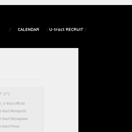
CALENDAR
U-tract RECRUIT
テゴリ
3_U-tract official
U-tract Moriguchi
U-tract Neyagawa
U-tract Press