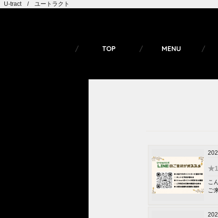
U-tract / ユートラクト
TOP
MENU
202
★
こ
ご
202