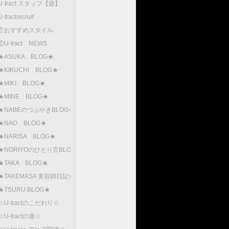
U-tract スタッフ【遊】
U-tractrecruit
①おすすめスタイル
②U-tract NEWS
★ASUKA BLOG★
★KIKUCHI BLOG★
★MIKI BLOG★
★MINE BLOG★
★NABEのつぶやきBLOG★
★NAO BLOG★
★NARISA BLOG★
★NORIYOのひとり言BLOG
★TAKA BLOG★
★TAKEMASA 美容師日記★
★TSURU BLOG★
☆U-tractのこだわり☆
☆U-tractの遊☆