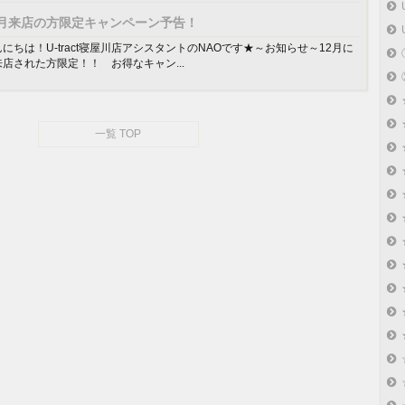
2月来店の方限定キャンペーン予告！
にちは！U-tract寝屋川店アシスタントのNAOです★～お知らせ～12月に
来店された方限定！！ お得なキャン...
一覧 TOP