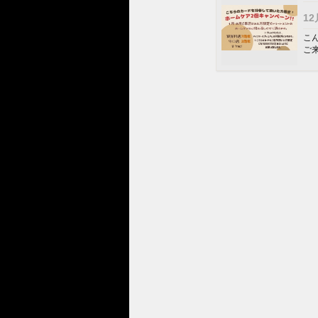
1
こん
ご