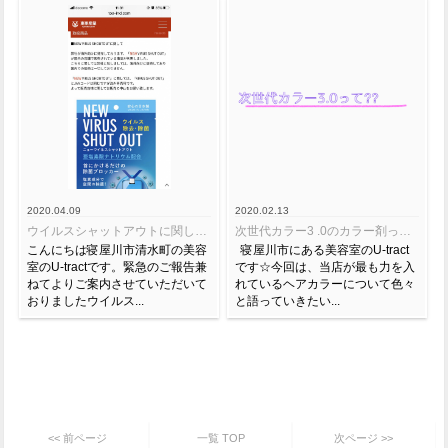
2020.04.09
2020.02.13
ウイルスシャットアウトに関しまして
次世代カラー3 .0のカラー剤って？
こんにちは寝屋川市清水町の美容
寝屋川市にある美容室のU-tract
室のU-tractです。緊急のご報告兼
です☆今回は、当店が最も力を入
ねてよりご案内させていただいて
れているヘアカラーについて色々
おりましたウイルス...
と語っていきたい...
<< 前ページ
一覧 TOP
次ページ >>