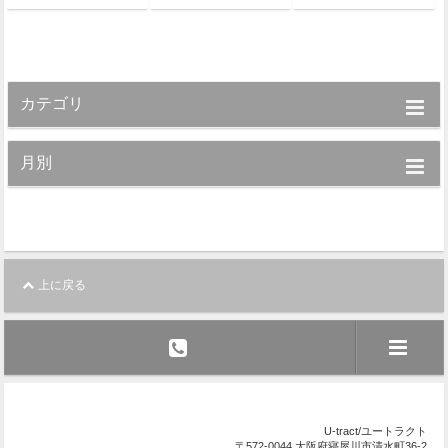
カテゴリ
月別
上に戻る
U-tract/ユートラクト
〒572-0044 大阪府寝屋川市清水町36-2