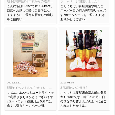
地下鉄谷町線守口駅からの道のり♪
ホームページ開設しました！
こんにちはU-tractです！U-tract守
こんにちは、寝屋川清水町たこ一
口店へお越しの際にご参考になり
スーパー目の前の美容室U-tractで
ますように、最寄り駅からの道順
す‼︎ホームページをご覧いただき
をご案内い...
ありがとうござい...
2021.12.21
2017.03.04
5周年イベントお知らせ＜Ｕ－ｔｒａｃｔ寝屋川店＞
3月3日のひな祭り?
こんにちはいつもユートラクトを
こんにちは寝屋川市清水町の美容
ご利用頂きありがとうございます
室 U-tract です！昨日の３月３日
♪ユートラクト寝屋川店５周年記
のひな祭り皆さんどのように過ご
念くじ引きキャンペーン開...
されましたか？U...