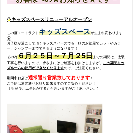
キッズスペースリニューアルオープン
キッズスペース
この度ユートラクト
が生まれ変わります
お子様が過ごして頂くキッズスペースでも一緒のお部屋でカットやカラ
ー、シャンプーまでできるようになります！
６月２５日～７月２5日
その為
までの期間は、改装
工事を行いますので、皆さまにはご迷惑をお掛けしますが、
この期間キッ
ズルームの使用ができなくなります
ので、ご注意ください。
通常通り営業致しております
期間中お店は
！
ご予約は通常通りお取り出来ますのでご安心ください！
（※ 多少、工事音がするかと思いますがご了承下さい。）