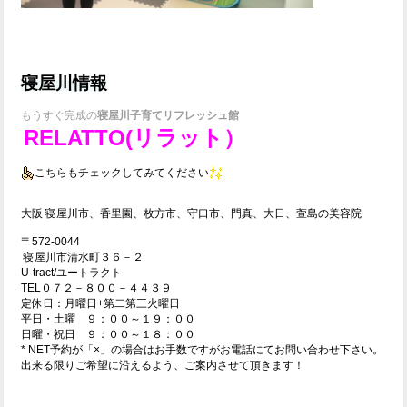
寝屋川情報
もうすぐ完成の
寝屋川子育てリフレッシュ館
RELATTO(リラット）
こちらもチェックしてみてください
大阪 寝屋川市、香里園、枚方市、守口市、門真、大日、萱島の美容院
〒572-0044
寝屋川市清水町３６－２
U-tract/ユートラクト
TEL０７２－８００－４４３９
定休日：月曜日+第二第三火曜日
平日・土曜 ９：００～１９：００
日曜・祝日 ９：００～１８：００
* NET予約が「×」の場合はお手数ですがお電話にてお問い合わせ下さい。
出来る限りご希望に沿えるよう、ご案内させて頂きます！