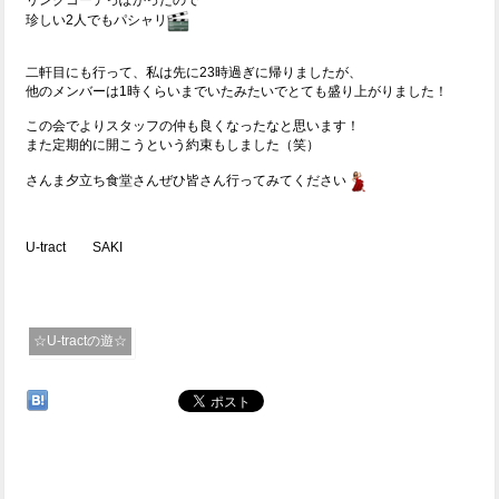
リンクコーデっぽかったので
珍しい2人でもパシャリ
二軒目にも行って、私は先に23時過ぎに帰りましたが、
他のメンバーは1時くらいまでいたみたいでとても盛り上がりました！
この会でよりスタッフの仲も良くなったなと思います！
また定期的に開こうという約束もしました（笑）
さんま夕立ち食堂さんぜひ皆さん行ってみてください
U-tract SAKI
☆U-tractの遊☆