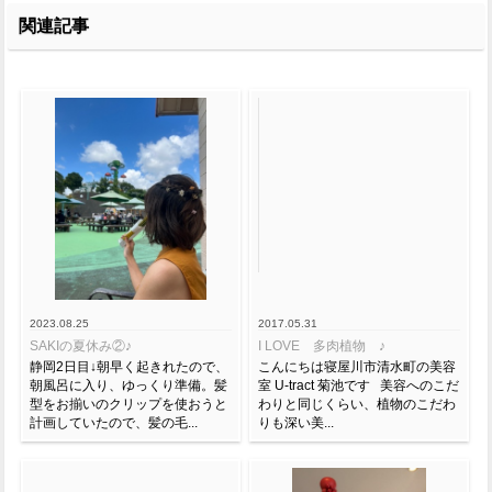
関連記事
2023.08.25
2017.05.31
SAKIの夏休み②♪
I LOVE 多肉植物 ♪
静岡2日目↓朝早く起きれたので、
こんにちは寝屋川市清水町の美容
朝風呂に入り、ゆっくり準備。髪
室 U-tract 菊池です 美容へのこだ
型をお揃いのクリップを使おうと
わりと同じくらい、植物のこだわ
計画していたので、髪の毛...
りも深い美...