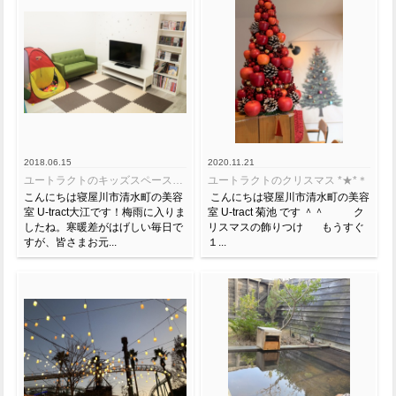
2018.06.15
2020.11.21
ユートラクトのキッズスペースが新しく生まれ変わります☆
ユートラクトのクリスマス *★*＊
こんにちは寝屋川市清水町の美容
こんにちは寝屋川市清水町の美容
室 U-tract大江です！梅雨に入りま
室 U-tract 菊池 です ＾＾ ク
したね。寒暖差がはげしい毎日で
リスマスの飾りつけ もうすぐ
すが、皆さまお元...
１...