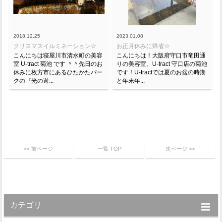
2018.12.25
2023.01.08
クリスマスイルミネーション☆
お正月休みに帰省☆
こんにちは寝屋川市清水町の美容
こんにちは！大阪府守口市竜田通
室 U-tract 菊池 です ＾＾先日のお
りの美容室、U-tract 守口店の菊池
休みに枚方市にあるひたかたパー
です！U-tractでは夏のお盆の時期
クの『光の遊...
と年末年...
<< 前ページ
一覧 TOP
次ページ >>
カテゴリ