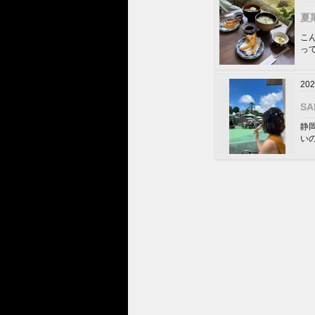
夏期
こん
っ
202
S
静
い