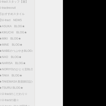
U-tract スタッフ【遊】
U-tractrecruit
①おすすめスタイル
②U-tract NEWS
★ASUKA BLOG★
★KIKUCHI BLOG★
★MIKI BLOG★
★MINE BLOG★
★NABEのつぶやきBLOG★
★NAO BLOG★
★NARISA BLOG★
★NORIYOのひとり言BLOG
★TAKA BLOG★
★TAKEMASA 美容師日記★
★TSURU BLOG★
☆U-tractのこだわり☆
☆U-tractの遊☆