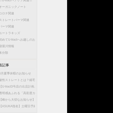
☆U-tractヘアケア関連☆
オーガニックノート
コロナ関連
ストレートパーマ関連
パーマ関連
ユートラキッズ
初めてU-tractへお越しのお客様へ…
寝屋川情報
未分類
着記事
8月夏季休暇のお知らせ
酸性ストレートとは？縮毛矯正との違いやU-tractの酸性ストレートが選ばれている
【U-tract3号店の出店計画と今後の渡辺の出勤店舗について】
透明感あふれる「高彩度カラー」が人気！大人女性が選ぶこの夏最旬のヘアカラー
【峰から大切なお知らせ】10月1日から新店舗U-tractNorthGardenへ異動いたしま
【ASUKA指名】土曜日予約が可能になりました！