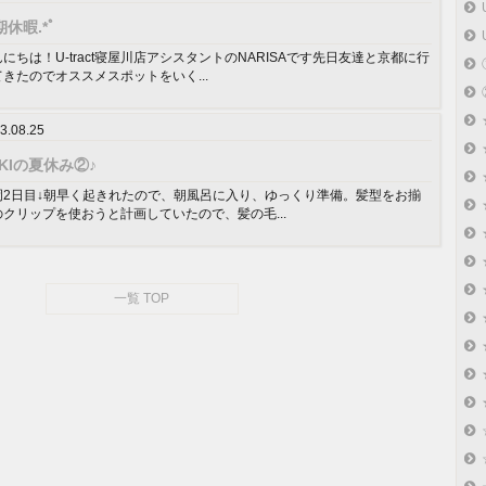
休暇.*ﾟ
にちは！U-tract寝屋川店アシスタントのNARISAです先日友達と京都に行
てきたのでオススメスポットをいく...
3.08.25
AKIの夏休み②♪
岡2日目↓朝早く起きれたので、朝風呂に入り、ゆっくり準備。髪型をお揃
のクリップを使おうと計画していたので、髪の毛...
一覧 TOP