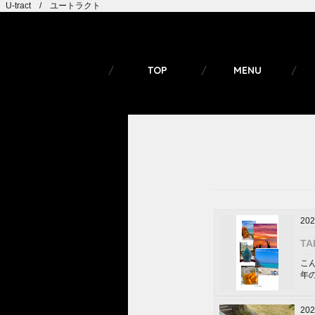
U-tract / ユートラクト
TOP
MENU
202
T
こ
年
202