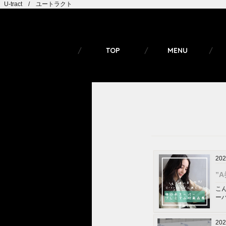
U-tract / ユートラクト
TOP
MENU
202
”
こん
ー
202