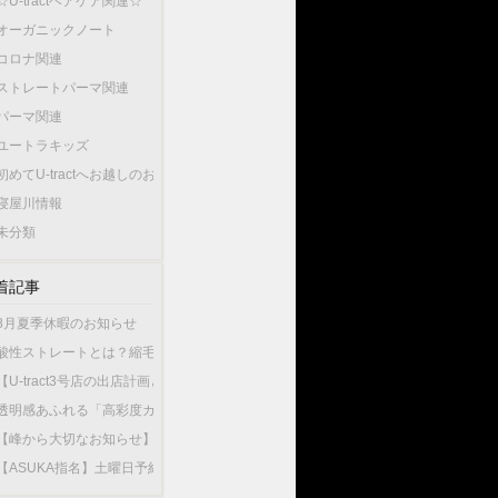
☆U-tractヘアケア関連☆
オーガニックノート
コロナ関連
ストレートパーマ関連
パーマ関連
ユートラキッズ
初めてU-tractへお越しのお客様へ…
寝屋川情報
未分類
着記事
8月夏季休暇のお知らせ
酸性ストレートとは？縮毛矯正との違いやU-tractの酸性ストレートが選ばれている
【U-tract3号店の出店計画と今後の渡辺の出勤店舗について】
透明感あふれる「高彩度カラー」が人気！大人女性が選ぶこの夏最旬のヘアカラー
【峰から大切なお知らせ】10月1日から新店舗U-tractNorthGardenへ異動いたしま
【ASUKA指名】土曜日予約が可能になりました！