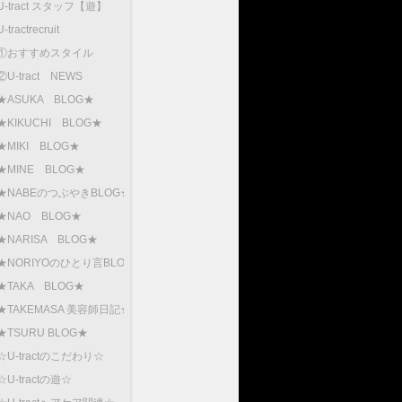
U-tract スタッフ【遊】
U-tractrecruit
①おすすめスタイル
②U-tract NEWS
★ASUKA BLOG★
★KIKUCHI BLOG★
★MIKI BLOG★
★MINE BLOG★
★NABEのつぶやきBLOG★
★NAO BLOG★
★NARISA BLOG★
★NORIYOのひとり言BLOG
★TAKA BLOG★
★TAKEMASA 美容師日記★
★TSURU BLOG★
☆U-tractのこだわり☆
☆U-tractの遊☆