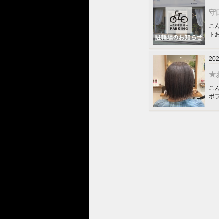
守
こ
ト
202
★
こ
ボ