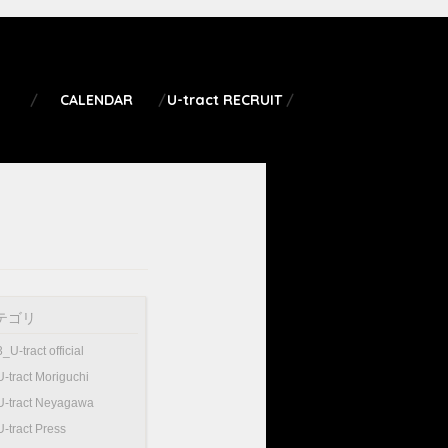
CALENDAR
U-tract RECRUIT
テゴリ
3_U-tract official
U-tract Moriguchi
U-tract Neyagawa
U-tract Press