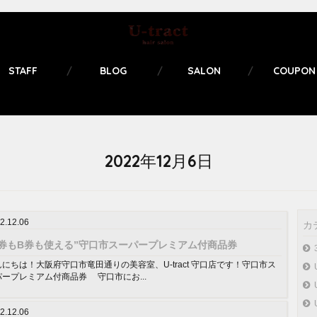
STAFF
BLOG
SALON
COUPON
2022年12月6日
2.12.06
カ
A券もB券も使える”守口市スーパープレミアム付商品券
にちは！大阪府守口市竜田通りの美容室、U-tract 守口店です！守口市ス
パープレミアム付商品券 守口市にお...
2.12.06