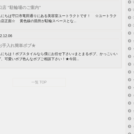
口店 ”駐輪場のご案内”
んにちは守口市竜田通りにある美容室ユートラクトです！ ☆ユートラク
お店正面☆ 黄色線の箇所が駐輪スペースとな...
2.12.06
お手入れ簡単ボブ★
んにちは！ボブスタイルなら僕にお任せ下さい♪まとまるボブ、かっこいい
ブ、可愛いボブ色んなボブご相談下さい！★今回...
一覧 TOP