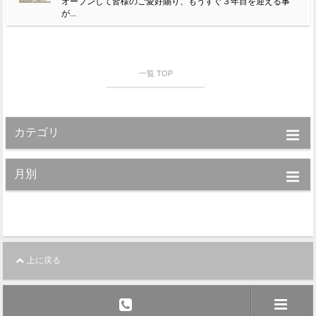
オープンして皆様のご愛好賜り、もうすぐ３年目を迎える事
が...
一覧 TOP
カテゴリ
月別
上に戻る