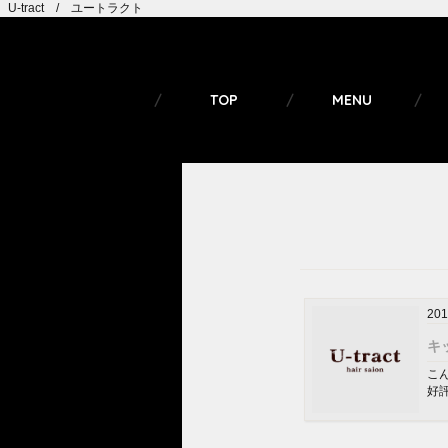
U-tract / ユートラクト
TOP
MENU
201
キ
こ
好