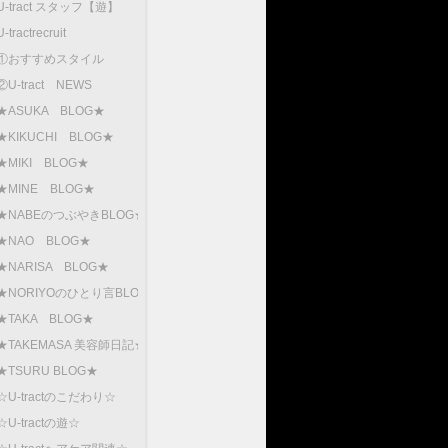
U-tract スタッフ【遊】
U-tractrecruit
①おすすめスタイル
②U-tract NEWS
★ASUKA BLOG★
★KIKUCHI BLOG★
★MIKI BLOG★
★MINE BLOG★
★NABEのつぶやきBLOG★
★NAO BLOG★
★NARISA BLOG★
★NORIYOのひとり言BLOG
★TAKA BLOG★
★TAKEMASA 美容師日記★
★TSURU BLOG★
☆U-tractのこだわり☆
☆U-tractの遊☆