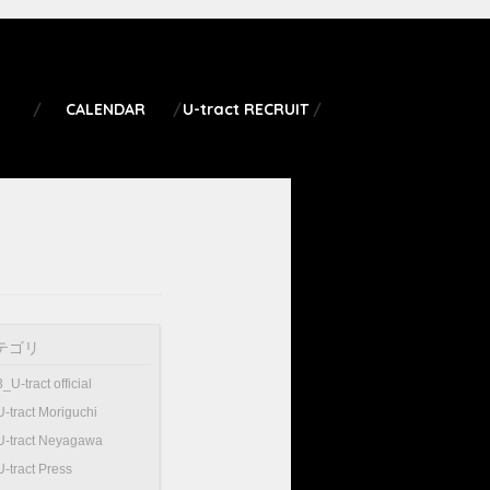
CALENDAR
U-tract RECRUIT
テゴリ
3_U-tract official
U-tract Moriguchi
U-tract Neyagawa
U-tract Press