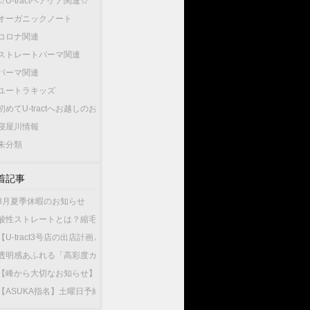
☆U-tractヘアケア関連☆
オーガニックノート
コロナ関連
ストレートパーマ関連
パーマ関連
ユートラキッズ
初めてU-tractへお越しのお客様へ…
寝屋川情報
未分類
着記事
8月夏季休暇のお知らせ
酸性ストレートとは？縮毛矯正との違いやU-tractの酸性ストレートが選ばれている
【U-tract3号店の出店計画と今後の渡辺の出勤店舗について】
透明感あふれる「高彩度カラー」が人気！大人女性が選ぶこの夏最旬のヘアカラー
【峰から大切なお知らせ】10月1日から新店舗U-tractNorthGardenへ異動いたしま
【ASUKA指名】土曜日予約が可能になりました！