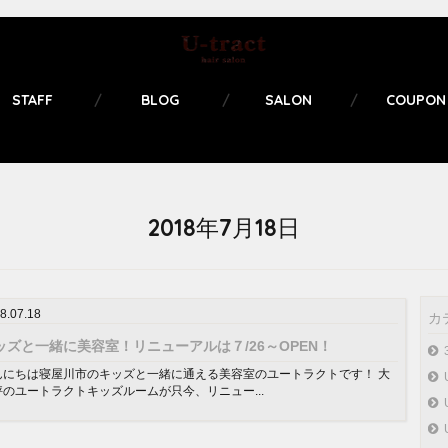
STAFF
BLOG
SALON
COUPON
2018年7月18日
8.07.18
カ
ッズと一緒に美容室！リニューアルは７/26～OPEN！
んにちは寝屋川市のキッズと一緒に通える美容室のユートラクトです！ 大
評のユートラクトキッズルームが只今、リニュー...