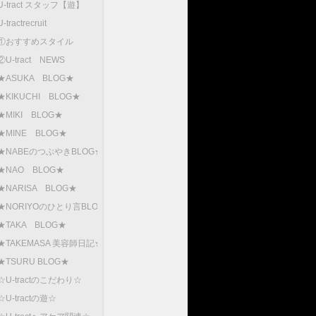
U-tract スタッフ【遊】
U-tractrecruit
①おすすめスタイル
②U-tract NEWS
★ASUKA BLOG★
★KIKUCHI BLOG★
★MIKI BLOG★
★MINE BLOG★
★NABEのつぶやきBLOG★
★NAO BLOG★
★NARISA BLOG★
★NORIYOのひとり言BLOG
★TAKA BLOG★
★TAKEMASA 美容師日記★
★TSURU BLOG★
☆U-tractのこだわり☆
☆U-tractの遊☆