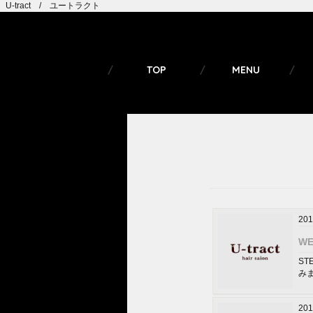
U-tract / ユートラクト
TOP
MENU
201
W
ST
みま
201