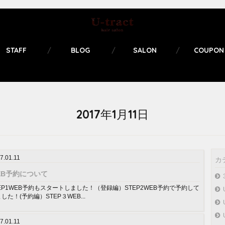
STAFF
BLOG
SALON
COUPON
2017年1月11日
7.01.11
カ
EB予約について
EP1WEB予約もスタートしました！（登録編）STEP2WEB予約で予約して
した！(予約編）STEP３WEB...
7.01.11