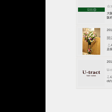
☆
大
阪
201
開
こ
店
201
U-
こん
ct