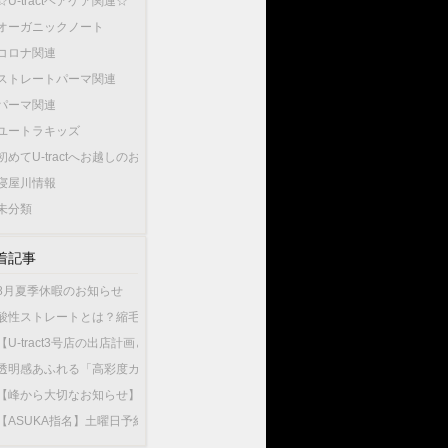
☆U-tractヘアケア関連☆
オーガニックノート
コロナ関連
ストレートパーマ関連
パーマ関連
ユートラキッズ
初めてU-tractへお越しのお客様へ…
寝屋川情報
未分類
着記事
8月夏季休暇のお知らせ
酸性ストレートとは？縮毛矯正との違いやU-tractの酸性ストレートが選ばれている
【U-tract3号店の出店計画と今後の渡辺の出勤店舗について】
透明感あふれる「高彩度カラー」が人気！大人女性が選ぶこの夏最旬のヘアカラー
【峰から大切なお知らせ】10月1日から新店舗U-tractNorthGardenへ異動いたしま
【ASUKA指名】土曜日予約が可能になりました！