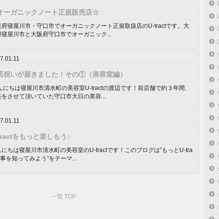
オーガニックノート正規販売店☆
阪府寝屋川市・守口市でオーガニックノート正規取扱店のU-tractです。大
府寝屋川市と大阪府守口市でオーガニック...
7.01.11
店祝いが届きました！その①（美容室編）
んにちは寝屋川市清水町の美容室U-tractの渡辺です！前店舗で約３年間、
長をさせて頂いていた守口市大日の美容...
7.01.11
tractをもっと楽しもう♪
にちは寝屋川市清水町の美容室のU-tractです！このブログは”もっとU-tra
の事を知ってみよう”をテーマ...
一覧 TOP