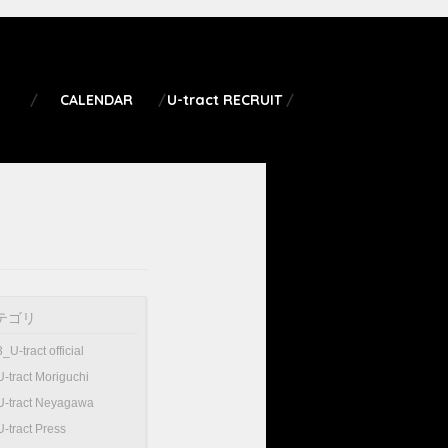
CALENDAR
U-tract RECRUIT
テゴリ
3_U-tract official
U-tract Moriguchi
U-tract Neyagawa
U-tract Press