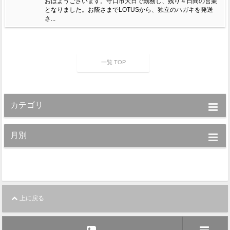
おはようございます。守口市大日で勤務し、残り４日間の営業
となりました。お蔭さまでLOTUSから、独立のハガキを発送
さ...
一覧 TOP
カテゴリ
月別
上に戻る