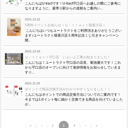
こんにちはU-tractです！U-tract守口店へお越しの際にご参考に
なりますように、最寄り駅からの道順をご案内い...
2021.12.21
5周年イベントお知らせ＜Ｕ－ｔｒａｃｔ寝屋川店＞
こんにちはいつもユートラクトをご利用頂きありがとうござい
ます♪ユートラクト寝屋川店５周年記念くじ引きキャンペーン
開...
2021.12.03
Ｕ－ｔｒａｃｔ守口店 いよいよ工事が始まりました！
こんにちは！ユートラクト守口店の店長、菊池優大です！これ
から守口店のオープンに向けて進捗情報をお知らせしていきま
す☆...
2021.11.25
ポイントで商品交換方法がわかりやすくなりました！！
こんにちはポイントでの商品交換方法についてのご案内です！
今までは1ポイント毎に細かく交換できる商品を分けていました
が...
«
‹
2
3
4
›
»