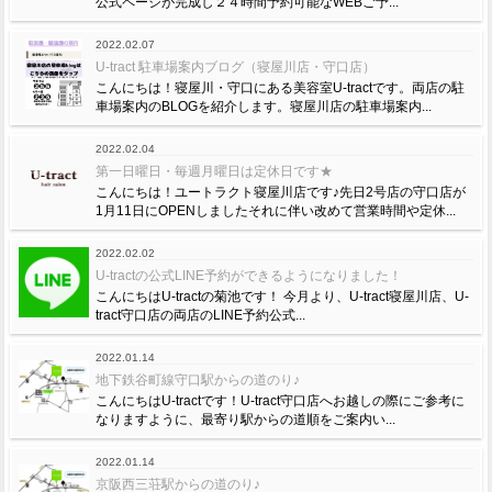
公式ページが完成し２４時間予約可能なWEBご予...
2022.02.07
U-tract 駐車場案内ブログ（寝屋川店・守口店）
こんにちは！寝屋川・守口にある美容室U-tractです。両店の駐
車場案内のBLOGを紹介します。寝屋川店の駐車場案内...
2022.02.04
第一日曜日・毎週月曜日は定休日です★
こんにちは！ユートラクト寝屋川店です♪先日2号店の守口店が
1月11日にOPENしましたそれに伴い改めて営業時間や定休...
2022.02.02
U-tractの公式LINE予約ができるようになりました！
こんにちはU-tractの菊池です！ 今月より、U-tract寝屋川店、U-
tract守口店の両店のLINE予約公式...
2022.01.14
地下鉄谷町線守口駅からの道のり♪
こんにちはU-tractです！U-tract守口店へお越しの際にご参考に
なりますように、最寄り駅からの道順をご案内い...
2022.01.14
京阪西三荘駅からの道のり♪