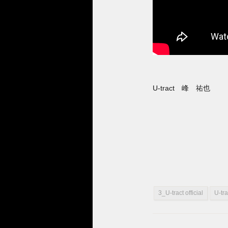
U-tract 峰 祐也
3_U-tract official
U-tr