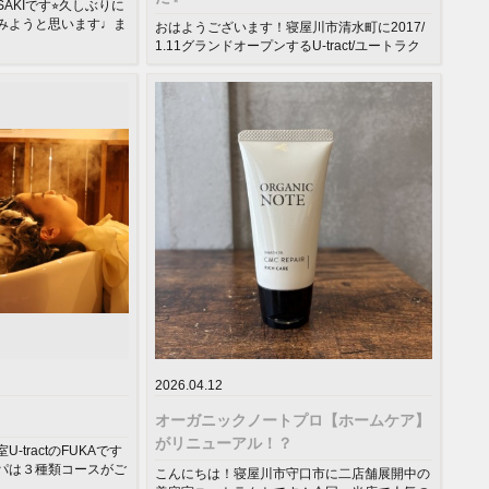
SAKIです⭐︎久しぶりに
みようと思います♩ま
おはようございます！寝屋川市清水町に2017/
1.11グランドオープンするU-tract/ユートラク
トの渡辺です。毎...
2026.04.12
オーガニックノートプロ【ホームケア】
がリニューアル！？
tractのFUKAです
パは３種類コースがご
こんにちは！寝屋川市守口市に二店舗展開中の
.