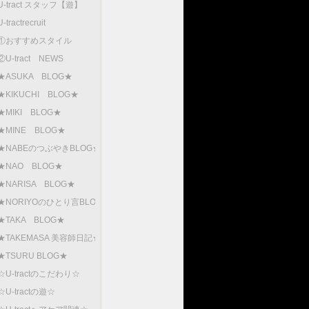
U-tract スタッフ【遊】
U-tractrecruit
①おすすめスタイル
②U-tract NEWS
★ASUKA BLOG★
★KIKUCHI BLOG★
★MIKI BLOG★
★MINE BLOG★
★NABEのつぶやきBLOG★
★NAO BLOG★
★NARISA BLOG★
★NORIYOのひとり言BLOG
★TAKA BLOG★
★TAKEMASA 美容師日記★
★TSURU BLOG★
☆U-tractのこだわり☆
☆U-tractの遊☆