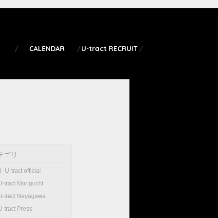
CALENDAR
U-tract RECRUIT
テゴリ
3_U-tract official
U-tract Moriguchi
U-tract Neyagawa
U-tract Press