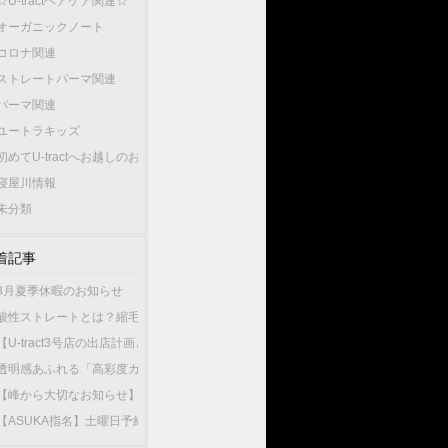
☆U-tractヘアケア関連☆
オーガニックノート
コロナ関連
ストレートパーマ関連
パーマ関連
ユートラキッズ
初めてU-tractへお越しのお客様へ…
寝屋川情報
未分類
着記事
8月夏季休暇のお知らせ
酸性ストレートとは？縮毛矯正との違いやU-tractの酸性ストレートが選ばれている
【U-tract3号店の出店計画と今後の渡辺の出勤店舗について】
透明感あふれる「高彩度カラー」が人気！大人女性が選ぶこの夏最旬のヘアカラー
【峰から大切なお知らせ】10月1日から新店舗U-tractNorthGardenへ異動いたしま
【ASUKA指名】土曜日予約が可能になりました！