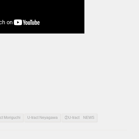
act Moriguchi
U-tract Neyagawa
②U-tract NEWS