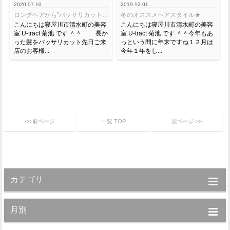
2020.07.10
2019.12.01
ロングヘアから”バッサリカット”☆★
冬のオススメヘアスタイル★
こんにちは寝屋川市清水町の美容
こんにちは寝屋川市清水町の美容
室 U-tract 菊池 です ＾＾ 長か
室 U-tract 菊池 です ＾＾今年もあ
った髪をバッサリカット先日ご来
っという間に年末ですね１２月は
店のお客様...
今年１年をし...
<< 前ページ
一覧 TOP
次ページ >>
カテゴリ
月別