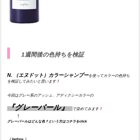
1週間後の色持ちを検証
N.
（
エヌドット）カラーシャンプー
を使って
カラーの色持ち
を検証してみたいと思います
！
今回はグレー系のアッシュ、アディクシーカラーの
『グレーパール』
で染めてみます
！
↑
グレーパールはどんな色？という方はコチラをclick
〈 before 〉