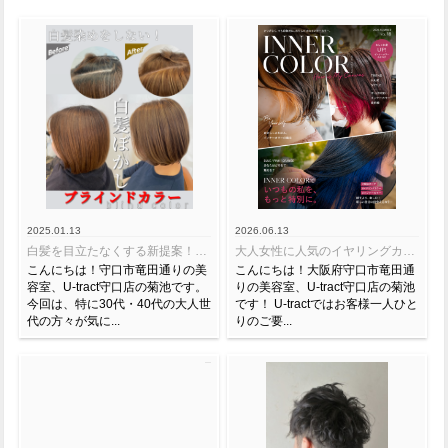
2025.01.13
2026.06.13
白髪を目立たなくする新提案！U-tractで叶えるオシャレ白髪ぼかし♪*
大人女性に人気のイヤリングカラー＆ビビットカラー特集
こんにちは！守口市竜田通りの美
こんにちは！大阪府守口市竜田通
容室、U-tract守口店の菊池です。
りの美容室、U-tract守口店の菊池
今回は、特に30代・40代の大人世
です！ U-tractではお客様一人ひと
代の方々が気に...
りのご要...