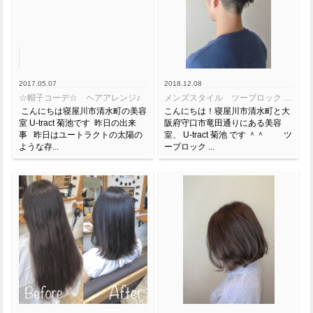
2017.05.07
2018.12.08
☆帽子コーデ☆ ヘアアレンジ♪
メンズスタイル ツーブロック X パーマ☆★
こんにちは寝屋川市清水町の美容
こんにちは！寝屋川市清水町と大
室 U-tract 菊池です 昨日の出来
阪府守口市竜田通りにある美容
事 昨日はユートラクトの太陽の
室、 U-tract 菊池 です ＾＾ ツ
ような存...
ーブロック ...