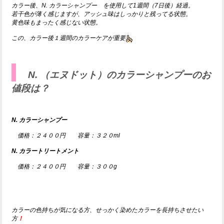
カラー後、N. カラーシャンプー を使用して1週間（7日後）経過。
若干色が薄く感じますが、アッシュ味はしっかりと残ってる状態。
黄色味もまったく感じない状態。
この、カラー後１週間のカラーケアが重要
N. （エヌドット）のカラーシャンプーのお
値段は？
N. カラーシャンプー
価格：２４００円 容量：３２０ml
N. カラートリートメント
価格：２４００円 容量：３００g
カラーの色持ちが気になる方、せっかく染めたカラーを長持ちさせたい
方
！