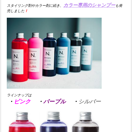
カラー専用のシャンプー
スタイリング剤やカラー剤に続き、
も発
売しました
！
ラインナップは
・
ピンク
・
パープル
・
シルバー