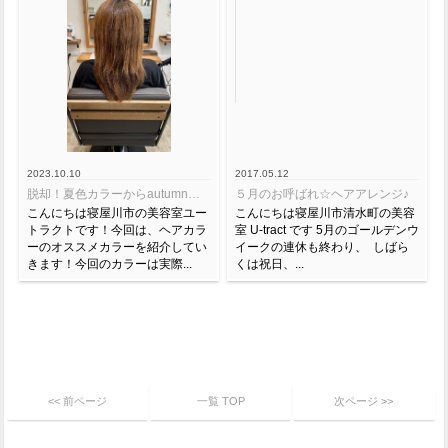
2023.10.10
2017.05.12
脱却！夏色カラーからautumnカラーへ！！
５月のお呼ばれ☆ヘアアレンジ♪
こんにちは寝屋川市の美容室ユー
こんにちは寝屋川市清水町の美容
トラクトです！今回は、ヘアカラ
室 U-tract です 5月のゴールデンウ
ーのオススメカラーを紹介してい
イークの連休も終わり、 しばら
きます！今回のカラーは実際...
くは祝日、...
<< 前ページ
一覧 TOP
次ページ >>