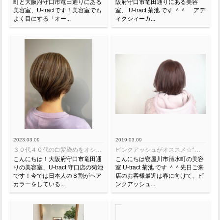
町と大阪府守口市竜田通りにある
阪府守口市竜田通りにある美容
美容室、U-tractです！美容室でも
室、 U-tract 菊池 です ＾＾ アデ
よく目にする「オー...
ィクシィーカ...
2023.03.09
2019.03.09
３０代４０代の白髪染めをオシャレに楽しむ♪*☆オシャレ白髪染め☆*
ピンクアッシュがオススメ☆* 【イルミナカラー】
こんにちは！大阪府守口市竜田通
こんにちは寝屋川市清水町の美容
りの美容室、U-tract 守口店の菊池
室 U-tract 菊池 です ＾＾先日ご来
です！今では日本人の８割がヘア
店のお客様最近は春に向けて、ピ
カラーをしている...
ンクアッシュ...