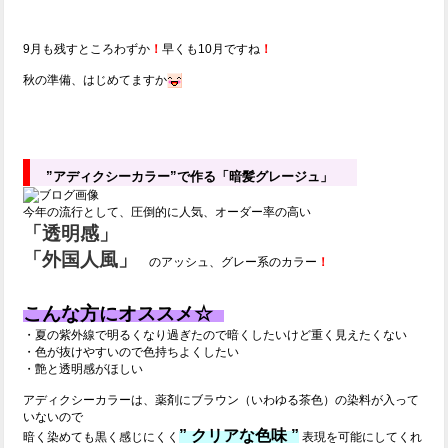
9月も残すところわずか
！
早くも10月ですね
！
秋の準備、はじめてますか
”アディクシーカラー”で作る「暗髪グレージュ」
今年の流行として、圧倒的に人気、オーダー率の高い
「透明感」
「外国人風」
のアッシュ、グレー系のカラー
！
こんな方にオススメ☆
・夏の紫外線で明るくなり過ぎたので暗くしたいけど重く見えたくない
・色が抜けやすいので色持ちよくしたい
・艶と透明感がほしい
アディクシーカラーは、薬剤にブラウン（いわゆる茶色）の染料が入って
いないので
” クリアな色味 ”
暗く染めても黒く感じにくく
表現を可能にしてくれ