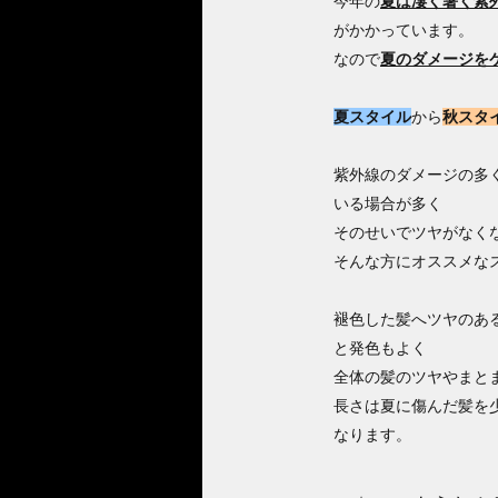
今年の
夏は凄く暑く紫
がかかっています。
なので
夏のダメージを
夏スタイル
から
秋スタ
紫外線のダメージの多
いる場合が多く
そのせいでツヤがなく
そんな方にオススメな
褪色した髪へツヤのあ
と発色もよく
全体の髪のツヤやまと
長さは夏に傷んだ髪を
なります。