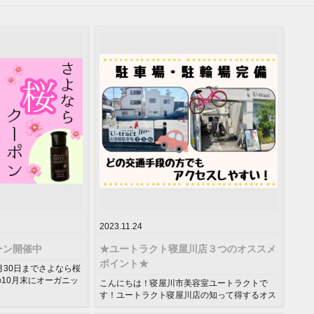
2023.11.24
ーン開催中
★ユートラクト寝屋川店３つのオススメ
ポイント★
月30日までさよなら桜
の10月末にオーガニッ
こんにちは！寝屋川市美容室ユートラクトで
..
す！ユートラクト寝屋川店の知って得するオス
スメポイント！初めてご来店される方...