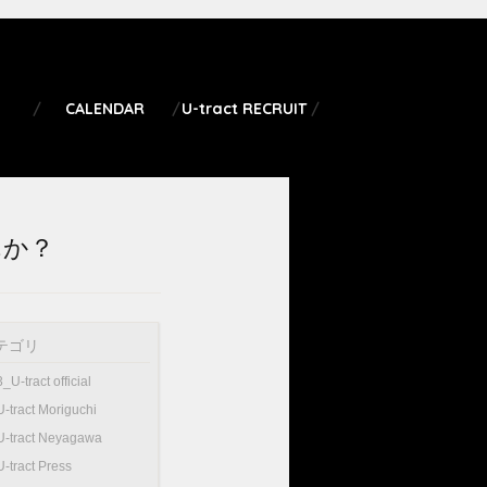
CALENDAR
U-tract RECRUIT
んか？
テゴリ
3_U-tract official
U-tract Moriguchi
U-tract Neyagawa
U-tract Press