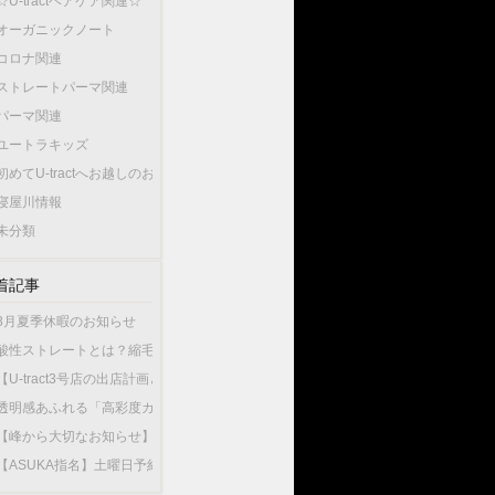
☆U-tractヘアケア関連☆
オーガニックノート
コロナ関連
ストレートパーマ関連
パーマ関連
ユートラキッズ
初めてU-tractへお越しのお客様へ…
寝屋川情報
未分類
着記事
8月夏季休暇のお知らせ
酸性ストレートとは？縮毛矯正との違いやU-tractの酸性ストレートが選ばれている
【U-tract3号店の出店計画と今後の渡辺の出勤店舗について】
透明感あふれる「高彩度カラー」が人気！大人女性が選ぶこの夏最旬のヘアカラー
【峰から大切なお知らせ】10月1日から新店舗U-tractNorthGardenへ異動いたしま
【ASUKA指名】土曜日予約が可能になりました！