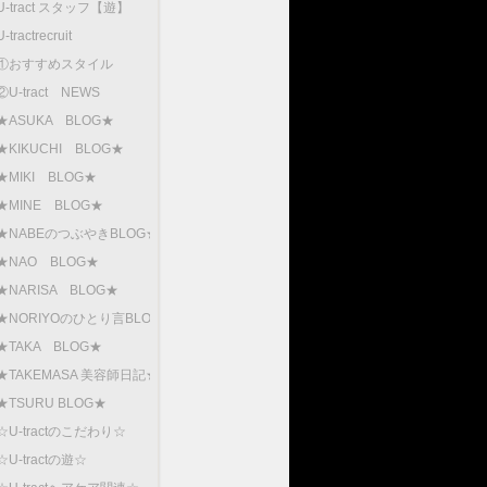
U-tract スタッフ【遊】
U-tractrecruit
①おすすめスタイル
②U-tract NEWS
★ASUKA BLOG★
★KIKUCHI BLOG★
★MIKI BLOG★
★MINE BLOG★
★NABEのつぶやきBLOG★
★NAO BLOG★
★NARISA BLOG★
★NORIYOのひとり言BLOG
★TAKA BLOG★
★TAKEMASA 美容師日記★
★TSURU BLOG★
☆U-tractのこだわり☆
☆U-tractの遊☆