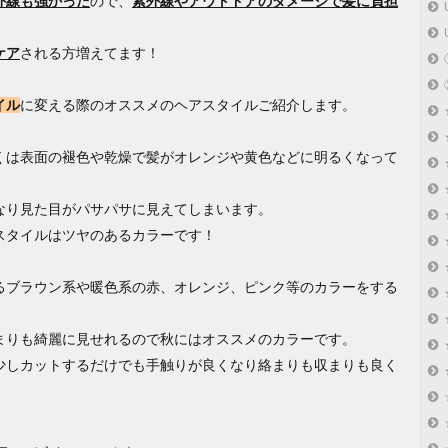
外線も強かった
ので、
紫外線やアウトドアのダメージで髪に負担
ケア
される方増えてます！
イル
に変える際のオススメのヘアスタイルご紹介します。
くは表面の褪色や乾燥で髪がオレンジや黄色などに明るくなって
なり見た目がパサパサに見えてしまいます。
スタイルはツヤのあるカラーです！
るブラウン系や暖色系の赤、オレンジ、ピンク等のカラーをする
まりも綺麗に見せれるので秋にはオススメのカラーです。
少しカットするだけでも手触りが良くなり絡まりも収まりも良く