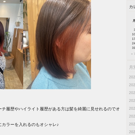
カ
1
1
2
3
« 
月
20
20
20
20
ーチ履歴やハイライト履歴がある方は髪を綺麗に見せれるのでオ
20
20
にカラーを入れるのもオシャレ♪
20
20