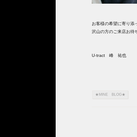
お客様の希望に寄り添
沢山の方のご来店お待
U-tract 峰 祐也
★MINE BLOG★