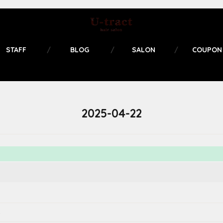
STAFF
BLOG
SALON
COUPON
2025-04-22
る