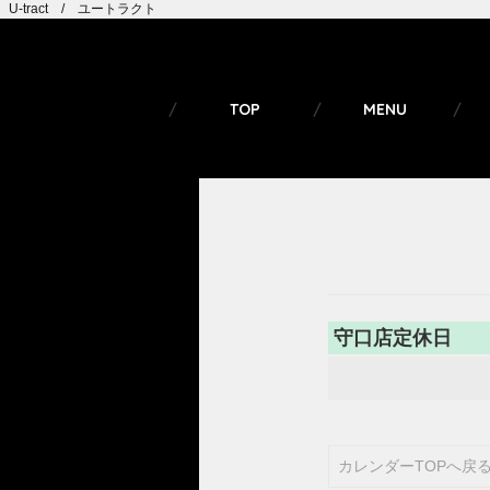
U-tract / ユートラクト
TOP
MENU
守口店定休日
カレンダーTOPへ戻