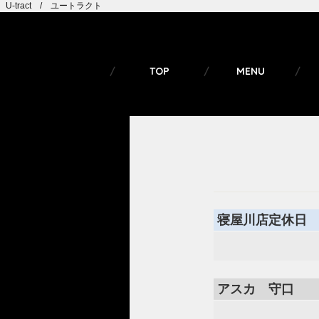
U-tract / ユートラクト
TOP
MENU
寝屋川店定休日
アスカ 守口