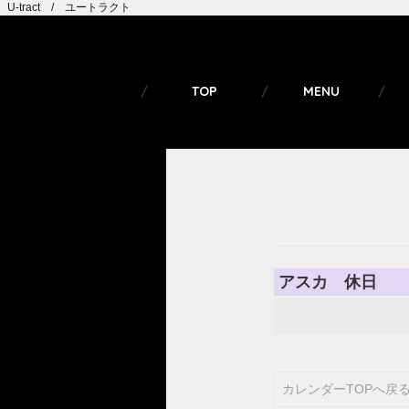
U-tract / ユートラクト
TOP
MENU
アスカ 休日
カレンダーTOPへ戻