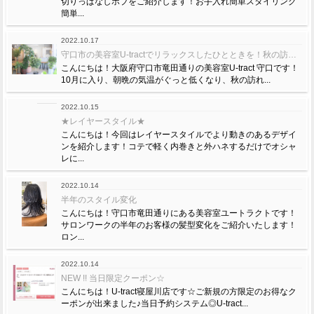
切りっぱなしボブをご紹介します！お手入れ簡単スタイリング
簡単...
2022.10.17
守口市の美容室U-tractでリラックスしたひとときを！秋の訪れと共に新しい癒し空間をお届けします
こんにちは！大阪府守口市竜田通りの美容室U-tract 守口です！
10月に入り、朝晩の気温がぐっと低くなり、秋の訪れ...
2022.10.15
★レイヤースタイル★
こんにちは！今回はレイヤースタイルでより動きのあるデザイ
ンを紹介します！コテで軽く内巻きと外ハネするだけでオシャ
レに...
2022.10.14
半年のスタイル変化
こんにちは！守口市竜田通りにある美容室ユートラクトです！
サロンワークの半年のお客様の髪型変化をご紹介いたします！
ロン...
2022.10.14
NEW !! 当日限定クーポン☆
こんにちは！U-tract寝屋川店です☆ご新規の方限定のお得なク
ーポンが出来ました♪当日予約システム◎U-tract...