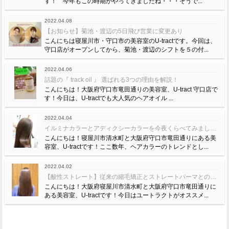
す！ 今年もこの時期がやってきましたね・・・そうで...
2022.04.08
【お知らせ】菊池・渡辺の5日飛び営業に変更あり
こんにちは寝屋川市・守口市の美容室のU-tractです。今回は、
守口店がオープンしてから、菊池・渡辺のシフトを５の付...
2022.04.06
話題の『 track oil 』 選ばれる3つの理由を解説！
こんにちは！大阪府守口市竜田通りの美容室、U-tract 守口店で
す！今日は、U-tractでも大人気のヘアオイル ...
2022.04.04
イルミナカラーとアディクシーカラーを今夜くらべてみました！
こんにちは！寝屋川市清水町と大阪府守口市竜田通りにある美
容室、U-tractです！ここ数年、ヘアカラーのトレンドとし...
2022.04.02
【酸性ストレート】従来の縮毛矯正とストレートパーマとの違いをくらべてみました☆
こんにちは！大阪府寝屋川市清水町と大阪府守口市竜田通りに
ある美容室、U-tractです！今日はユートラクトがオススメ...