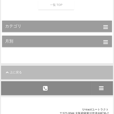
一覧 TOP
カテゴリ
月別
上に戻る
U-tract/ユートラクト
〒572-0044 大阪府寝屋川市清水町36-2