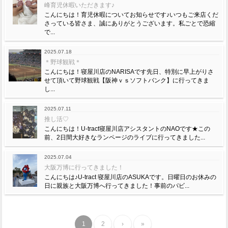
峰育児休暇いただきます♪
こんにちは！育児休暇についてお知らせです♪いつもご来店くだ
さっている皆さま、誠にありがとうございます。私ごとで恐縮
で...
2025.07.18
＊野球観戦＊
こんにちは！寝屋川店のNARISAです先日、特別に早上がりさ
せて頂いて野球観戦【阪神ｖｓソフトバンク】に行ってきま
し...
2025.07.11
推し活♡
こんにちは！U-tract寝屋川店アシスタントのNAOです★この
前、2日間大好きなランページのライブに行ってきました...
2025.07.04
大阪万博に行ってきました！
こんにちは♪U-tract 寝屋川店のASUKAです。日曜日のお休みの
日に親族と大阪万博へ行ってきました！事前のパビ...
1
2
›
»