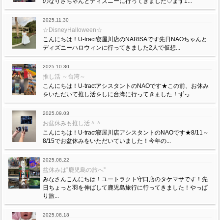
のなりさちゃんとディズニーに行ってきました♡まず1...
2025.11.30
☆DisneyHalloween☆
こんにちは！U-tract寝屋川店のNARISAです先日NAOちゃんと
ディズニーハロウィンに行ってきました2人で仮想...
2025.10.30
推し活 ～台湾～
こんにちは！U-tractアシスタントのNAOです★この前、お休み
をいただいて推し活をしに台湾に行ってきました！ずっ...
2025.09.03
お盆休みも推し活＾＾
こんにちは！U-tract寝屋川店アシスタントのNAOです★8/11～
8/15でお盆休みをいただいていました！今年の...
2025.08.22
盆休みは”鹿児島の旅へ”
みなさんこんにちは！ユートラクト守口店のタケマサです！先
日ちょっと羽を伸ばして鹿児島旅行に行ってきました！やっぱ
り旅...
2025.08.18