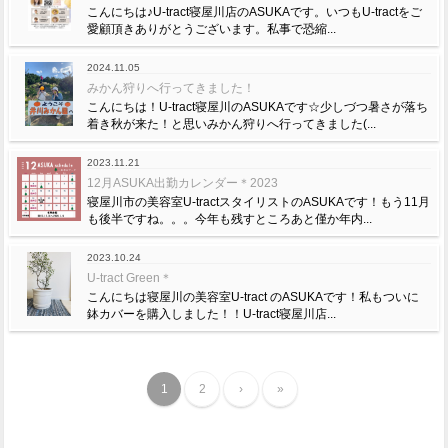
こんにちは♪U-tract寝屋川店のASUKAです。いつもU-tractをご
愛顧頂きありがとうございます。私事で恐縮...
2024.11.05
みかん狩りへ行ってきました！
こんにちは！U-tract寝屋川のASUKAです☆少しづつ暑さが落ち
着き秋が来た！と思いみかん狩りへ行ってきました(...
2023.11.21
12月ASUKA出勤カレンダー＊2023
寝屋川市の美容室U-tractスタイリストのASUKAです！もう11月
も後半ですね。。。今年も残すところあと僅か年内...
2023.10.24
U-tract Green＊
こんにちは寝屋川の美容室U-tract のASUKAです！私もついに
鉢カバーを購入しました！！U-tract寝屋川店...
1
2
›
»