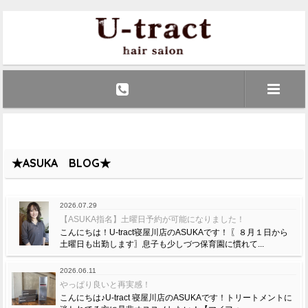
★ASUKA BLOG★
2026.07.29
【ASUKA指名】土曜日予約が可能になりました！
こんにちは！U-tract寝屋川店のASUKAです！ 〖８月１日から
土曜日も出勤します〗息子も少しづつ保育園に慣れて...
2026.06.11
やっぱり良いと再実感！
こんにちは♪U-tract 寝屋川店のASUKAです！トリートメントに