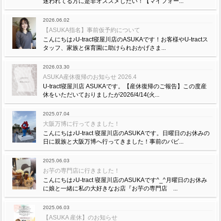
迷われてる方に是非オススメしたい！【マイフォー...
2026.06.02
【ASUKA指名】事前仮予約について
こんにちは♪U-tract寝屋川店のASUKAです！お客様やU-tractス
タッフ、家族と保育園に助けられおかげさま...
2026.03.30
ASUKA産休復帰のお知らせ 2026.4
U-tract寝屋川店 ASUKAです。【産休復帰のご報告】この度産
休をいただいておりましたが2026/4/14(火...
2025.07.04
大阪万博に行ってきました！
こんにちは♪U-tract 寝屋川店のASUKAです。日曜日のお休みの
日に親族と大阪万博へ行ってきました！事前のパビ...
2025.06.03
お芋の専門店に行きました！
こんにちは♪U-tract 寝屋川店のASUKAです^_^月曜日のお休み
に娘と一緒に私の大好きなお店『お芋の専門店 ...
2025.06.03
【ASUKA 産休】のお知らせ