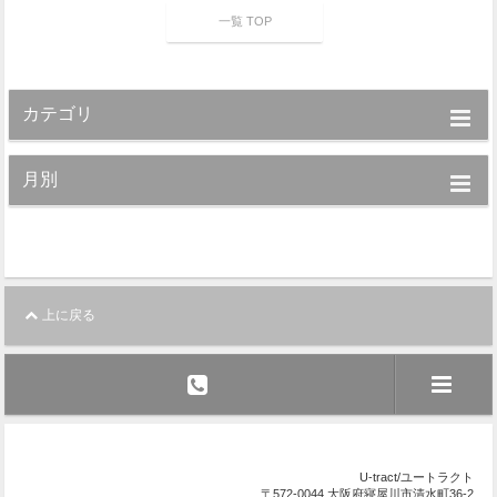
一覧 TOP
カテゴリ
月別
上に戻る
U-tract/ユートラクト
〒572-0044 大阪府寝屋川市清水町36-2