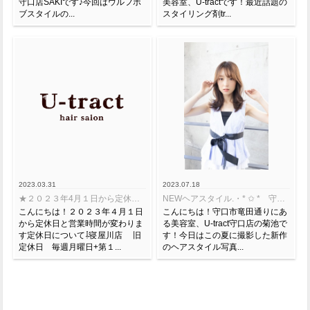
守口店SAKIです♪今回はウルフボ
美容室、U-tractです！最近話題の
ブスタイルの...
スタイリング剤tr...
2023.03.31
2023.07.18
★２０２３年4月１日から定休日と営業時間が変わります★
NEWヘアスタイル.・* ✩ * 守口店【KIKUCHI】
こんにちは！２０２３年４月１日
こんにちは！守口市竜田通りにあ
から定休日と営業時間が変わりま
る美容室、U-tract守口店の菊池で
す定休日について⇩寝屋川店 旧
す！今日はこの夏に撮影した新作
定休日 毎週月曜日+第１...
のヘアスタイル写真...