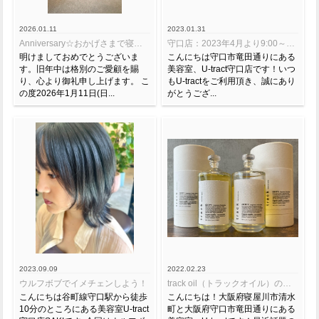
2026.01.11
2023.01.31
Anniversary☆おかげさまで寝屋川店9周年！守口店4周年！
守口店：2023年4月より9:00～営業スタート
明けましておめでとうございま
こんにちは守口市竜田通りにある
す。旧年中は格別のご愛顧を賜
美容室、U-tract守口店です！いつ
り、心より御礼申し上げます。 こ
もU-tractをご利用頂き、誠にあり
の度2026年1月11日(日...
がとうござ...
2023.09.09
2022.02.23
ウルフボブでイメチェンしよう！
track oil（トラックオイル）の購入について
こんにちは谷町線守口駅から徒歩
こんにちは！大阪府寝屋川市清水
10分のところにある美容室U-tract
町と大阪府守口市竜田通りにある