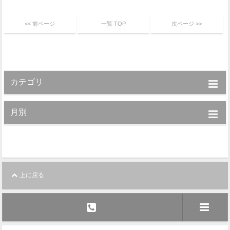
<< 前ページ
一覧 TOP
次ページ >>
カテゴリ
月別
上に戻る