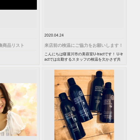
2020.04.24
交換商品リスト
来店前の検温にご協力をお願いします！
こんにちは寝屋川市の美容室U-tractです！ U-tr
actでは出勤するスタッフの検温を欠かさず共
有し、体温が37...