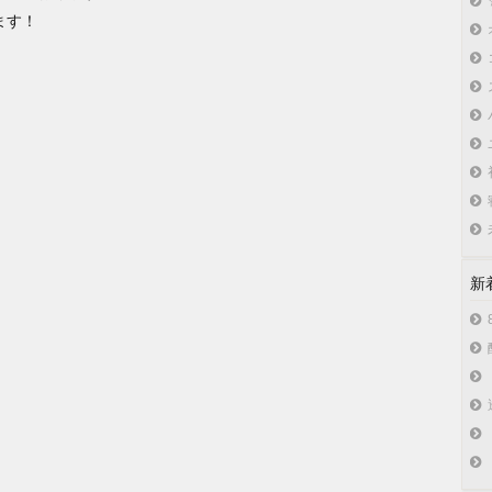
ます！
新