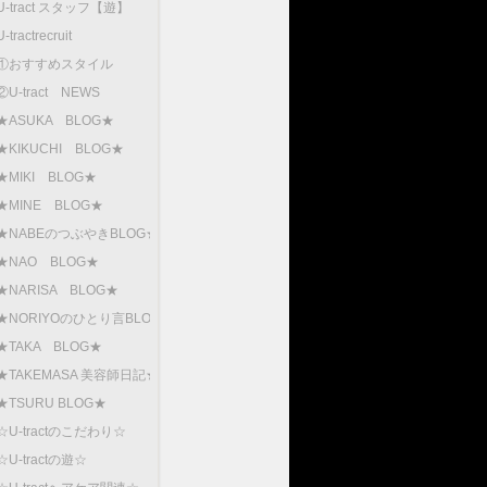
U-tract スタッフ【遊】
U-tractrecruit
①おすすめスタイル
②U-tract NEWS
★ASUKA BLOG★
★KIKUCHI BLOG★
★MIKI BLOG★
★MINE BLOG★
★NABEのつぶやきBLOG★
★NAO BLOG★
★NARISA BLOG★
★NORIYOのひとり言BLOG
★TAKA BLOG★
★TAKEMASA 美容師日記★
★TSURU BLOG★
☆U-tractのこだわり☆
☆U-tractの遊☆