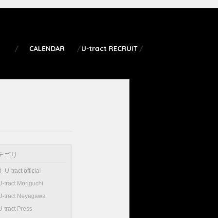
CALENDAR
U-tract RECRUIT
テゴリ
3_U-tract official
U-tract Moriguchi
U-tract Neyagawa
U-tract Press