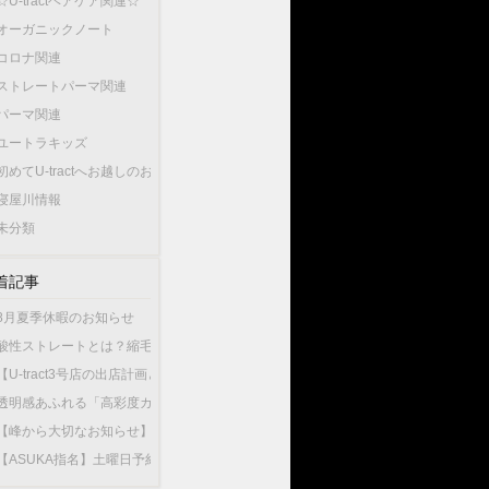
☆U-tractヘアケア関連☆
オーガニックノート
コロナ関連
ストレートパーマ関連
パーマ関連
ユートラキッズ
初めてU-tractへお越しのお客様へ…
寝屋川情報
未分類
着記事
8月夏季休暇のお知らせ
酸性ストレートとは？縮毛矯正との違いやU-tractの酸性ストレートが選ばれている
【U-tract3号店の出店計画と今後の渡辺の出勤店舗について】
透明感あふれる「高彩度カラー」が人気！大人女性が選ぶこの夏最旬のヘアカラー
【峰から大切なお知らせ】10月1日から新店舗U-tractNorthGardenへ異動いたしま
【ASUKA指名】土曜日予約が可能になりました！