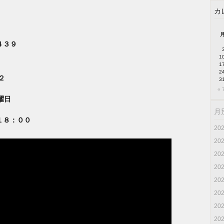
カ
４３９
1
1
2
２
3
« 
曜日
月
１８：００
20
20
20
20
20
20
20
20