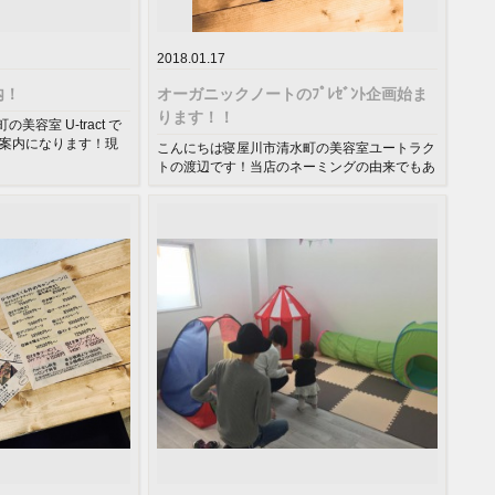
2018.01.17
内！
オーガニックノートのﾌﾟﾚｾﾞﾝﾄ企画始ま
ります！！
容室 U-tract で
ご案内になります！現
こんにちは寝屋川市清水町の美容室ユートラク
トの渡辺です！当店のネーミングの由来でもあ
るU-tractのUは【共有の有...