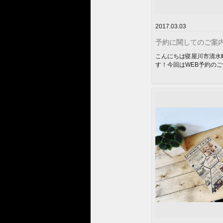
2017.03.03
予約に関してのご案
こんにちは寝屋川市清水町の美
す！今回はWEB予約の
在U-tractでは、...