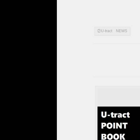
②U-tract NEWS