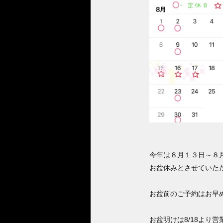
今年は８月１３日～８
お盆休みとさせていた
お盆前のご予約はお早
お盆明けは8/18より