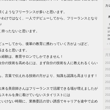
カ
頂くようなフリーランスが多いと思います。
いわけではなく、一人でデビューしてから、フリーランスとなり
が
1
く持ったないと思います。
1
2
3
ビューしてから、後輩の教育に携わっていく方がよっぽど、
« 
高まると思います。
月
う経験は、教育サロンでしかできません！
自分の技術を高めるには、まず自分の技術を人に教えれるくらい
20
20
も、言葉で伝えれる技術の方がより、知識も認識も高まります！
20
20
出来る美容師さんはフリーランスで活躍できる場が増えましたが
20
るスキルを身に着けていないスタイリストには
20
といけない時期に、業務委託の甘い誘惑でキャリアを途中で止め
20
20