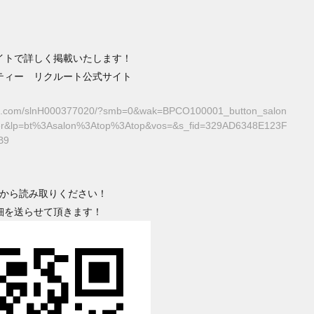
イトで詳しく掲載いたします！
ティー リクルート公式サイト
ard.com/slnH000377020/?smb=0&wak=BPCO100001_button_salon
rrer&lp=bt%3Asalon%3Atop%3Atop&vos=&s_fid=329AD6348E123F
B9
ドから読み取りください！
細を送らせて頂きます！