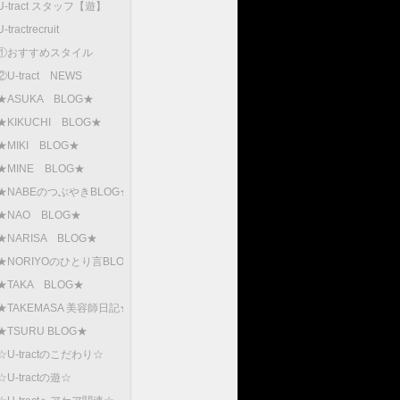
U-tract スタッフ【遊】
U-tractrecruit
①おすすめスタイル
②U-tract NEWS
★ASUKA BLOG★
★KIKUCHI BLOG★
★MIKI BLOG★
★MINE BLOG★
★NABEのつぶやきBLOG★
★NAO BLOG★
★NARISA BLOG★
★NORIYOのひとり言BLOG
★TAKA BLOG★
★TAKEMASA 美容師日記★
★TSURU BLOG★
☆U-tractのこだわり☆
☆U-tractの遊☆