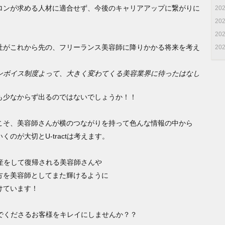
ロンが求める人材に適合せず、今後のキャリアアップに繋がりに
20
。
20
20
社がこれから先の、フリーランス美容師に降りかかる将来を考え
20
。
ンボイス制度よって、大きく変わてくる美容業界に待ったはなし
も少なからず出るのではないでしょうか！！
こそ、美容師さんが横のつながりを持って色んな情報の中から
のが大切とU-tractは考えます。
、出産をして復帰される美容師さんや
方を美容師としてまた輝けるように
けています！
を選んでくださるお客様をキレイにしませんか？？