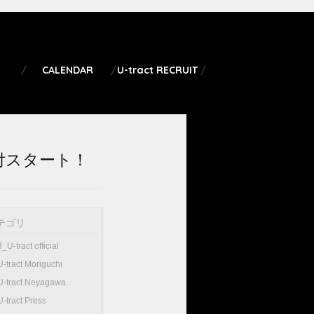
CALENDAR
U-tract RECRUIT
受付スタート！
テゴリ
3_U-tract official
U-tract Moriguchi
U-tract Neyagawa
U-tract Press