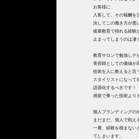
お客様に
入客して、その報酬を
決してこの働き方が悪
後輩教育で得れる経験
止まってしまうのは凄
教育サロンで勉強しデ
美容師としての価値が
技術を人に教えると言
スタイリストになって
語源化するべきです！
感覚で養った技術より
個人ブランディングの
まだまだ、個人で戦え
一番、経験を積まない
てしまいます。