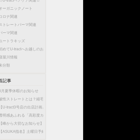
☆U-tractヘアケア関連☆
オーガニックノート
コロナ関連
ストレートパーマ関連
パーマ関連
ユートラキッズ
初めてU-tractへお越しのお客様へ…
寝屋川情報
未分類
着記事
8月夏季休暇のお知らせ
酸性ストレートとは？縮毛矯正との違いやU-tractの酸性ストレートが選ばれている
【U-tract3号店の出店計画と今後の渡辺の出勤店舗について】
透明感あふれる「高彩度カラー」が人気！大人女性が選ぶこの夏最旬のヘアカラー
【峰から大切なお知らせ】10月1日から新店舗U-tractNorthGardenへ異動いたしま
【ASUKA指名】土曜日予約が可能になりました！