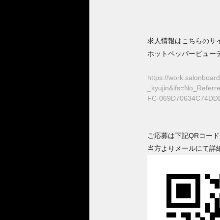
求人情報はこちらのサ
ホットペッパービュー
https://work.salonbo
_kyujin&ifs=No_Refe
FC-069D70634C74DD
ご応募は下記QRコー
当方よりメールにて詳