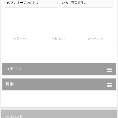
のプレオープンのお...
いる「守口市生...
<< 前ページ
一覧 TOP
次ページ >>
カテゴリ
月別
上に戻る