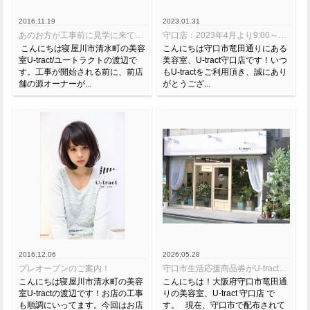
2016.11.19
2023.01.31
あのお方が工事前に見学に来てくれました
守口店：2023年4月より9:00～営業スタート
こんにちは寝屋川市清水町の美容
こんにちは守口市竜田通りにある
室U-tract/ユートラクトの渡辺で
美容室、U-tract守口店です！いつ
す。工事が開始される前に、前店
もU-tractをご利用頂き、誠にあり
舗の源オーナーが...
がとうござ...
2016.12.06
2026.05.28
プレオープンのご案内！
守口市生活応援商品券がU-tract守口店でご利用いただけます！
こんにちは寝屋川市清水町の美容
こんにちは！大阪府守口市竜田通
室U-tractの渡辺です！お店の工事
りの美容室、U-tract 守口店 で
も順調にいってます。今回はお店
す。 現在、守口市で配布されて