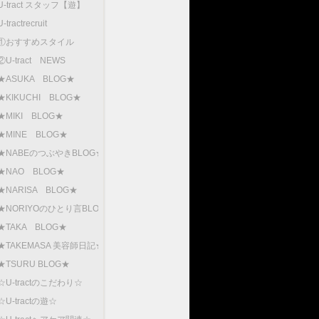
U-tract スタッフ【遊】
U-tractrecruit
①おすすめスタイル
②U-tract NEWS
★ASUKA BLOG★
★KIKUCHI BLOG★
★MIKI BLOG★
★MINE BLOG★
★NABEのつぶやきBLOG★
★NAO BLOG★
★NARISA BLOG★
★NORIYOのひとり言BLOG
★TAKA BLOG★
★TAKEMASA 美容師日記★
★TSURU BLOG★
☆U-tractのこだわり☆
☆U-tractの遊☆