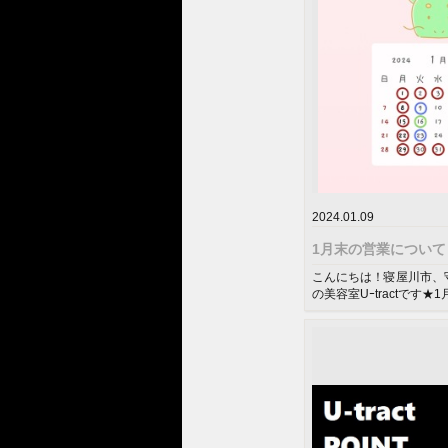
2024.01.09
1月末の営業について
こんにちは！寝屋川市、
の美容室Uｰtractです
月 29 、30 、31...