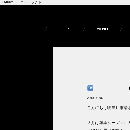
U-tract / ユートラクト
TOP
MENU
2018.03.06
こんにちは寝屋川市清
３月は卒業シーズンに