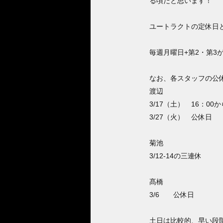
る頃だと思います！
ユートラクトの定休日
毎週月曜日+第2・第3
なお、各スタッフの公
渡辺
3/17（土） 16：00
3/27（火） 公休日
菊池
3/12-14の三連休
髙橋
3/6 公休日
土日は比較的、早い段