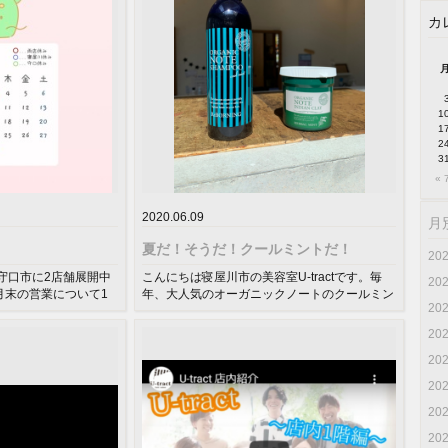
カ
1
1
2
3
« 
2020.06.09
月
夏だ！そうだ！クールミントだ！
20
守口市に2店舗展開中
こんにちは寝屋川市の美容室U-tractです。毎
20
★1月末の営業について1
年、大人気のオーガニックノートのクールミン
20
トシャンプーのシーズンがい...
20
20
20
20
20