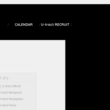
CALENDAR
U-tract RECRUIT
テゴリ
3_U-tract official
U-tract Moriguchi
U-tract Neyagawa
U-tract Press