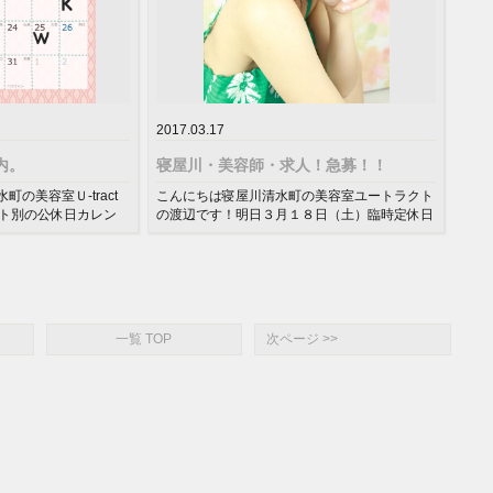
2017.03.17
内。
寝屋川・美容師・求人！急募！！
の美容室Ｕ-tract
こんにちは寝屋川清水町の美容室ユートラクト
スト別の公休日カレン
の渡辺です！明日３月１８日（土）臨時定休日
...
を頂いております。今まで子供の学...
一覧 TOP
次ページ >>