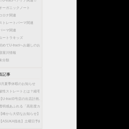
☆U-tractヘアケア関連☆
オーガニックノート
コロナ関連
ストレートパーマ関連
パーマ関連
ユートラキッズ
初めてU-tractへお越しのお客様へ…
寝屋川情報
未分類
着記事
8月夏季休暇のお知らせ
酸性ストレートとは？縮毛矯正との違いやU-tractの酸性ストレートが選ばれている
【U-tract3号店の出店計画と今後の渡辺の出勤店舗について】
透明感あふれる「高彩度カラー」が人気！大人女性が選ぶこの夏最旬のヘアカラー
【峰から大切なお知らせ】10月1日から新店舗U-tractNorthGardenへ異動いたしま
【ASUKA指名】土曜日予約が可能になりました！