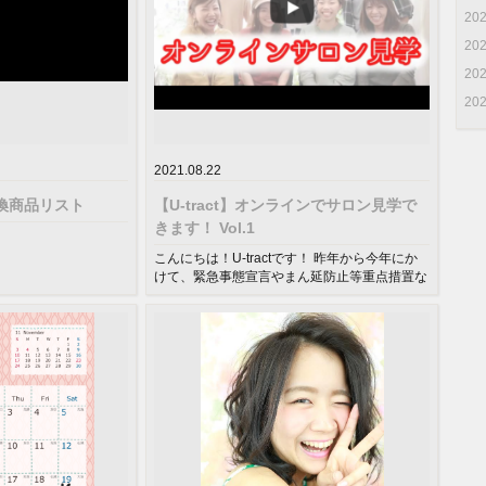
20
20
20
20
2021.08.22
交換商品リスト
【U-tract】オンラインでサロン見学で
きます！ Vol.1
こんにちは！U-tractです！ 昨年から今年にか
けて、緊急事態宣言やまん延防止等重点措置な
どで行きたい場所にも行く...