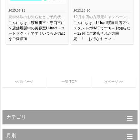
2025.07.31
2023.12.10
夏季休暇のお知らせとご予約状況のご案内
12月来店の方限定キャンペーン予告！
こんにちは！寝屋川市・守口市に
こんにちは！U-tract寝屋川店アシ
２店舗展開中の美容室U-tract（ユ
スタントのNAOです★～お知らせ
ートラクト）です！いつもU-tract
～12月にご来店された方限
をご愛顧頂...
定！！ お得なキャン...
<< 前ページ
一覧 TOP
次ページ >>
カテゴリ
月別