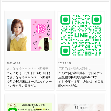
2022.03.04
2024.12.29
さよなら桜キャンペーン開催中
年末年始休暇のお知らせ
こんにちは！3月1日〜4月30日ま
こんにちは寝屋川市・守口市に２
でさよなら桜キャンペーン開催‼️
店舗展開中の美容室U-tarctで
今年の10月末にオーガニックノー
す！ 今年も１年 U-tarct をご愛
トのサクラの香りが...
顧いただき誠...