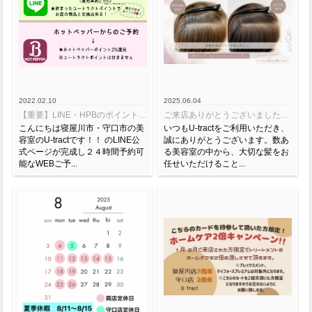
2022.02.10
2025.06.04
【重要】LINE・HPBのポイントについてのご案内
ご来店ありがとうございました。口コミをご検討いただいている皆様へ
こんにちは寝屋川市・守口市の美
いつもU-tractをご利用いただき、
容室のU-tractです！！ のLINE公
誠にありがとうございます。数あ
式ページが完成し２４時間予約可
る美容室の中から、大切な髪をお
能なWEBご予...
任せいただけること...