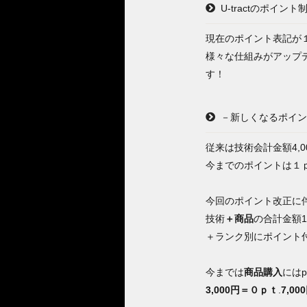
U-tractのポイン
現在のポイント表記が
様々な仕組みがアップ
す！
－新しくなるポイン
従来は技術会計金額4,
今までのポイントは１
今回のポイント改正に
技術
＋商品
の合計金額1
＋ランク別にポイント付
今までは
商品購入
には
3,000円＝０ｐｔ
.
7,0