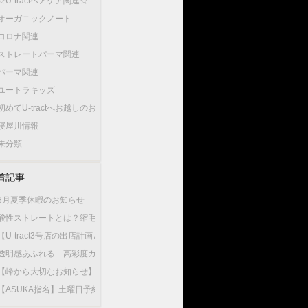
☆U-tractヘアケア関連☆
オーガニックノート
コロナ関連
ストレートパーマ関連
パーマ関連
ユートラキッズ
初めてU-tractへお越しのお客様へ…
寝屋川情報
未分類
着記事
8月夏季休暇のお知らせ
酸性ストレートとは？縮毛矯正との違いやU-tractの酸性ストレートが選ばれている
【U-tract3号店の出店計画と今後の渡辺の出勤店舗について】
透明感あふれる「高彩度カラー」が人気！大人女性が選ぶこの夏最旬のヘアカラー
【峰から大切なお知らせ】10月1日から新店舗U-tractNorthGardenへ異動いたしま
【ASUKA指名】土曜日予約が可能になりました！