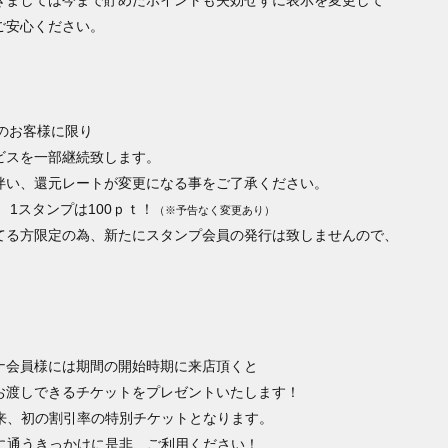
きましては今まで貯めたポイントも失効せずに表示を変更して
ご安心ください。
可のお客様に限り
ビスを一部継続致します。
伴い、還元レートが変更になる事をご了承ください。
 1スタンプは100ｐｔ！
（※予告なく変更あり）
てる方限定の為、新たにスタンプ会員の発行は致しませんので、
ナ会員様には期間の開始時期に来店頂くと
お渡しできるチケットをプレゼントいたします！
創業以来、初の割引率の特別チケットとなります。
ctに通うきっかけに是非、ご利用ください！