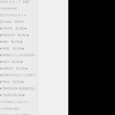
U-tract スタッフ【遊】
U-tractrecruit
①おすすめスタイル
②U-tract NEWS
★ASUKA BLOG★
★KIKUCHI BLOG★
★MIKI BLOG★
★MINE BLOG★
★NABEのつぶやきBLOG★
★NAO BLOG★
★NARISA BLOG★
★NORIYOのひとり言BLOG
★TAKA BLOG★
★TAKEMASA 美容師日記★
★TSURU BLOG★
☆U-tractのこだわり☆
☆U-tractの遊☆