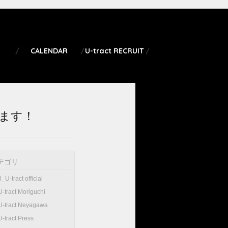
CALENDAR
U-tract RECRUIT
します！
テゴリ
3_U-tract official
U-tract Moriguchi
U-tract Neyagawa
U-tract Press