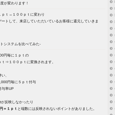
ト制度が変わります！
１ｐｔ→１００ｐｔに変わり
デートして、来店していただいているお客様に還元していきま
トシステムを比べてみた-
000円毎に１ｐｔの
ｐｔ⇒１００ｐｔに変換されます。
伴い、
,000円毎に５ｐｔ付与
与率UP
ptが反映しなかったり
00円＝１ｐｔ
と端数には反映されないポイントがありました。