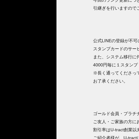
今回のランク更新につ
引継ぎを行いますので
公式LINEの登録が不
スタンプカードのサー
また、システム移行に
4000円毎に１スタンプ
※長く通ってくださっ
お了承ください。
ゴールド会員・プラチ
ご友人・ご家族の方に
割引率はU-tract
ご紹介者様が、U-tra