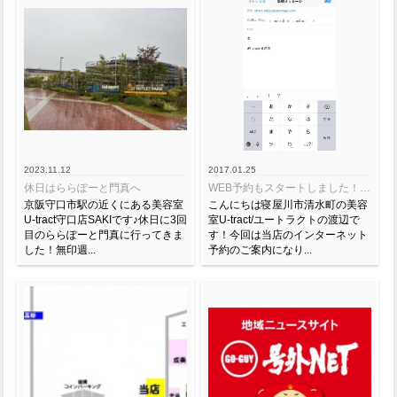
2023.11.12
2017.01.25
休日はららぽーと門真へ
WEB予約もスタートしました！（登録編）
京阪守口市駅の近くにある美容室
こんにちは寝屋川市清水町の美容
U-tract守口店SAKIです♪休日に3回
室U-tract/ユートラクトの渡辺で
目のららぽーと門真に行ってきま
す！今回は当店のインターネット
した！無印週...
予約のご案内になり...