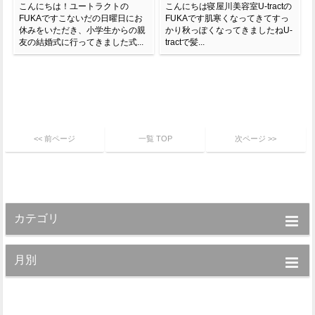
こんにちは！ユートラクトの
こんにちは寝屋川美容室U-tractの
FUKAですこないだの日曜日にお
FUKAです肌寒くなってきてすっ
休みをいただき、小学生からの親
かり秋っぽくなってきましたねU-
友の結婚式に行ってきました式...
tractで髪...
<< 前ページ
一覧 TOP
次ページ >>
カテゴリ
月別