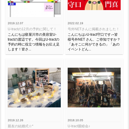
2019.12.07
2022.02.19
U-tractの12月の予約に関して！
号外NETさんに掲載されました！
こんにちは寝屋川市の美容室U-
こんにちは♪U-tract守口です˖⋆皆
tractの渡辺です。今回はU-tractの
様号外NET さん、ご存知ですか？
予約の時に役立つ情報をお伝え足
「あそこに何ができるの」「あの
します！皆さ...
イベントどん...
2019.12.26
2018.10.05
親友の結婚式☆*
U-tract親睦会♪