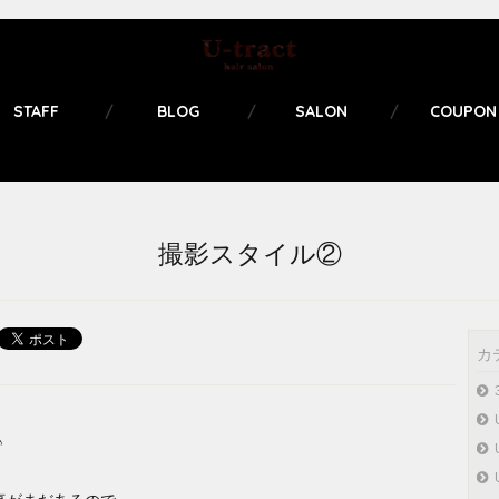
STAFF
BLOG
SALON
COUPON
撮影スタイル②
カ
♪