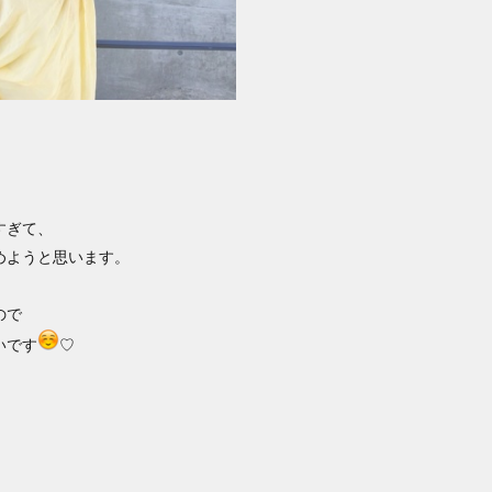
すぎて、
めようと思います。
ので
いです
♡