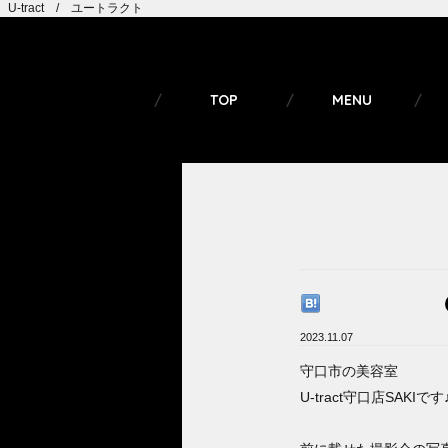
U-tract / ユートラクト
TOP
MENU
2023.11.07
守口市の美容室
U-tract守口店SAKIです