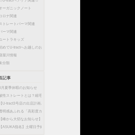
☆U-tractヘアケア関連☆
オーガニックノート
コロナ関連
ストレートパーマ関連
パーマ関連
ユートラキッズ
初めてU-tractへお越しのお客様へ…
寝屋川情報
未分類
着記事
8月夏季休暇のお知らせ
酸性ストレートとは？縮毛矯正との違いやU-tractの酸性ストレートが選ばれている
【U-tract3号店の出店計画と今後の渡辺の出勤店舗について】
透明感あふれる「高彩度カラー」が人気！大人女性が選ぶこの夏最旬のヘアカラー
【峰から大切なお知らせ】10月1日から新店舗U-tractNorthGardenへ異動いたしま
【ASUKA指名】土曜日予約が可能になりました！