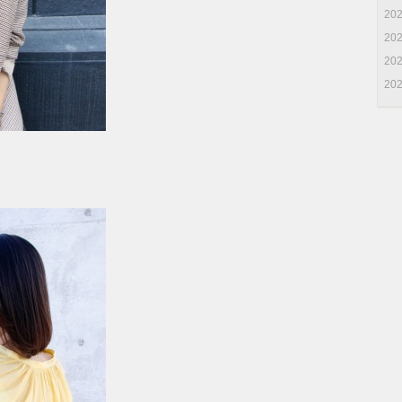
20
20
20
20