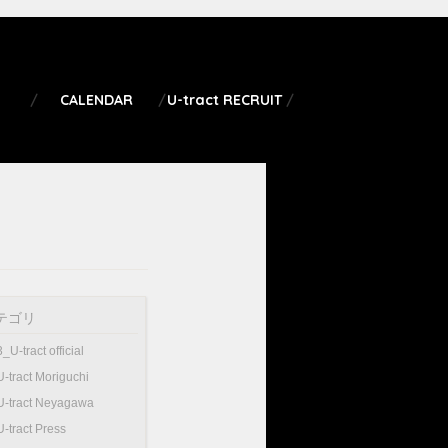
CALENDAR
U-tract RECRUIT
テゴリ
3_U-tract official
U-tract Moriguchi
U-tract Neyagawa
U-tract Press