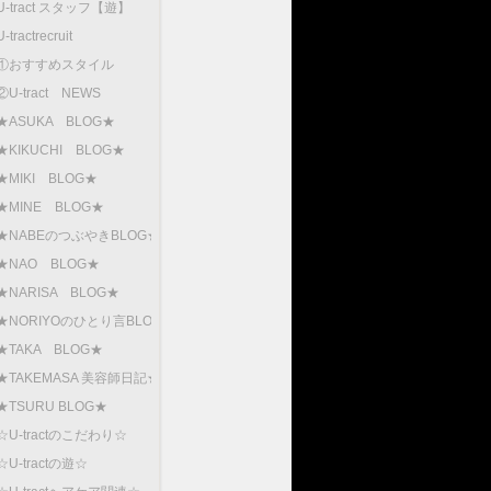
U-tract スタッフ【遊】
U-tractrecruit
①おすすめスタイル
②U-tract NEWS
★ASUKA BLOG★
★KIKUCHI BLOG★
★MIKI BLOG★
★MINE BLOG★
★NABEのつぶやきBLOG★
★NAO BLOG★
★NARISA BLOG★
★NORIYOのひとり言BLOG
★TAKA BLOG★
★TAKEMASA 美容師日記★
★TSURU BLOG★
☆U-tractのこだわり☆
☆U-tractの遊☆