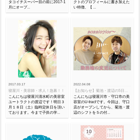
タコイチスーパー目の前に2017-1
クトのプロフィールに書き加えた
月にオープ...
い特徴、【 ...
2017.03.17
2022.04.08
寝屋川・美容師・求人！急募！！
【お知らせ】菊池・渡辺の5日飛び営業に変更あり
こんにちは寝屋川清水町の美容室
こんにちは寝屋川市・守口市の美
ユートラクトの渡辺です！明日３
容室のU-tractです。今回は、守口
月１８日（土）臨時定休日を頂い
店がオープンしてから、菊池・渡
ております。今まで子供の学...
辺のシフトを５の付...