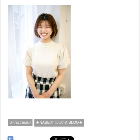
U-tractrecruit
★NABEのつぶやきBLOG★