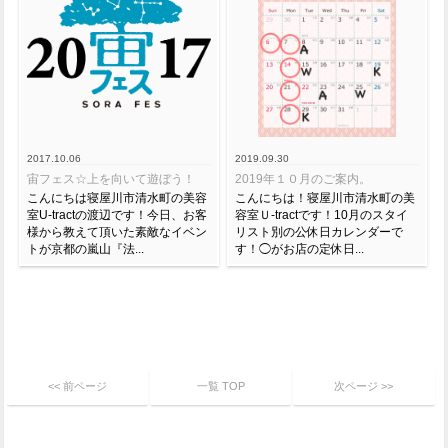
2017.10.06
2019.09.30
宙フェス☆上を向いて遊ぼう！
2019年１０月のご案内。
こんにちは寝屋川市清水町の美容
こんにちは！寝屋川市清水町の美
室U-tractの渡辺です！今日、お客
容室Ｕ-tractです！10月のスタイ
様から教えて頂いた素敵なイベン
リスト別の公休日カレンダーで
トが京都の嵐山『法...
す！◯がお店の定休日...
<< 前ページ
一覧 TOP
次ページ >>