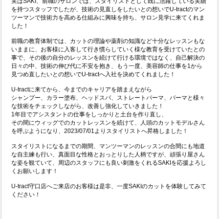
実はSAKI、前職のサロンでは、スタイリストとして既に活躍している実績
を持つスタッフでしたが、技術の見直しをしたいとの想いでU-tractのマン
ツーマンで技術力を高める仕組みに興味を持ち、サロン見学に来てくれま
した！
前職の教育体制では、カットの理論や薬剤の知識など十分なレッスンもな
いままに、お客様に入客して行き慣らしていく様な教育を受けていたとの
事で、その後の自分のレッスンを続けて行ける環境ではなく、自己解決の
日々の中、技術の伸び代に不安を抱き、もう一度、美容師の仕事を1から
見つめ直したいとの想いでU-tractへ入社を決めてくれました！
U-tractに来てから、今までのキャリアを踏まえながら
シャンプー、カラー塗布、ヘッドスパ、ストレートパーマ、パーマと様々
な技術をチェックしながら、改善し強化していきました！
1年目でアシスタントの仕事をしっかりと土台を作り直し、
その間にウィッグでのカットレッスンを続けて、人頭のカットモデルさん
を呼ぶようになり、2023/07/01よりスタイリストへ昇格しました！
スタイリストになるまでの期間、マンツーマンのレッスンの合間にも地道
な自主練も行い、真面目な性格とおっとりした人柄ですが、頑張り屋さん
な姿を観ていて、周辺のスタッフにも良い刺激をくれるSAKIを応援よろし
くお願いします！
U-tract守口店へご来店のお客様は是非、一度SAKIのカットを体験してみて
ください！