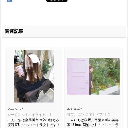
関連記事
2017.07.07
2017.11.07
シークレットハイライト！！
寝屋川に”どこでもドア”！？
こんにちは寝屋川市の空の観える
こんにちは寝屋川市清水町の美容
美容室U-tract/ユートラクトです！
室 U-tract 菊池 です ＾＾ユートラ