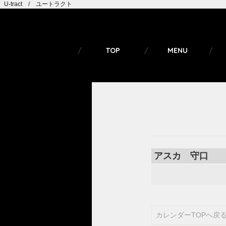
U-tract / ユートラクト
TOP
MENU
アスカ 守口
カレンダーTOPへ戻